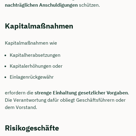
nachträglichen
Anschuldigungen
schützen.
Kapitalmaßnahmen
Kapitalmaßnahmen wie
Kapitalherabsetzungen
Kapitalerhöhungen oder
Einlagenrückgewähr
erfordern die
strenge Einhaltung gesetzlicher Vorgaben
.
Jetzt persönliches
Die Verantwortung dafür obliegt Geschäftsführern oder
Beratungsgespräch mit
dem Vorstand.
Tobias Niendieck sichern 🤝
Risikogeschäfte
Wir beraten dich Montag bis Freitag von 8 bis
18 Uhr