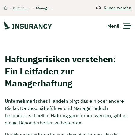
Kunde werden
>
D&O Versicherung
>
Managerhaftung
Startseite
Menü
Versicherungen
Haftungsrisiken verstehen:
Unternehmen
Ein Leitfaden zur
Finanzen
Managerhaftung
Expats
Unternehmerisches Handeln
birgt das ein oder andere
Risiko. Da Geschäftsführer und Manager jedoch
Über Uns
besonders schnell in Haftung genommen werden, gibt es
einige Besonderheiten zu beachten.
Kontakt
Die Managerhaftung besagt, dass die Person, die die