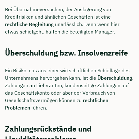
Bei Übernahmeversuchen, der Auslagerung von
Dauer: ca. 30 Minuten
Kreditrisiken und ähnlichen Geschäften ist eine
Kostenfrei & unverbindlich
rechtliche Begleitung
unerlässlich. Denn wenn hier
etwas schiefgeht, haften die beteiligten Manager.
🗓️ Wählen Sie jetzt Ihren Wunschtermin:
Überschuldung bzw. Insolvenzreife
Meeting buchen
Ein Risiko, das aus einer wirtschaftlichen Schieflage des
Unternehmens hervorgehen kann, ist die
Überschuldung
.
Zahlungen an Lieferanten, kundenseitige Zahlungen auf
das Geschäftskonto oder aber der Verbrauch von
Gesellschaftsvermögen können zu
rechtlichen
Problemen
führen.
Zahlungsrückstände und