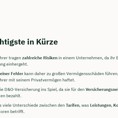
rei & unverbindlich
en Sie jetzt Ihren Wunschtermin:
htigste in Kürze
ting buchen
hrer tragen
zahlreiche Risiken
in einem Unternehmen, da ihr Be
ng einhergeht.
leiner Fehler
kann daher zu großen Vermögensschäden führen, 
hrer mit seinem Privatvermögen haftet.
e D&O-Versicherung ins Spiel, da sie für den
Versicherungsn
ten bezahlt.
es viele Unterschiede zwischen den
Tarifen
, was
Leistungen
,
Ko
oren betrifft.