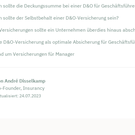
h sollte die Deckungssumme bei einer D&O für Geschäftsführe
 sollte der Selbstbehalt einer D&O-Versicherung sein?
Versicherungen sollte ein Unternehmen überdies hinaus absc
ie D&O-Versicherung als optimale Absicherung für Geschäftsfü
und um Versicherungen für Manager
persönliches
on André Disselkamp
-Founder, Insurancy
ngsgespräch mit Tobias
tualisiert: 24.07.2023
eck sichern 🤝
 dich Montag bis Freitag von 8 bis 18 Uhr
ca. 30 Minuten