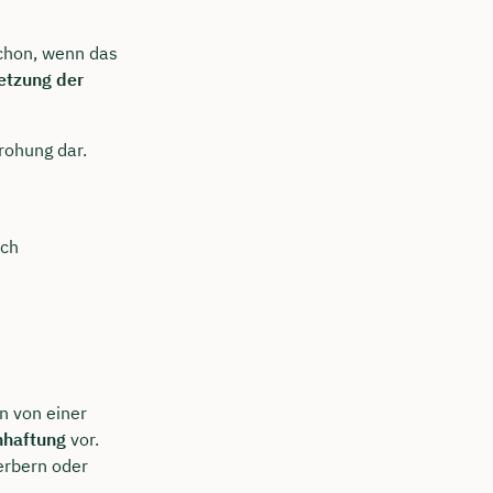
schon, wenn das
etzung der
rohung dar.
rch
n von einer
haftung
vor.
erbern oder