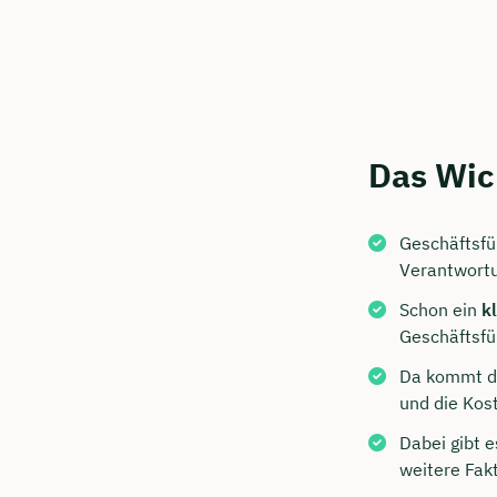
Kostenf
🗓️ Wähl
Das Wic
Mee
Geschäftsfü
Verantwortu
Schon ein
k
Geschäftsfü
Da kommt di
und die Kos
Dabei gibt 
weitere Fakt