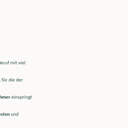
ruf mit viel
für die der
ehmer
einspringt
sten
und