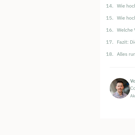
Wie hoc
Wie hoch
Welche 
Fazit: D
Alles r
Jetzt 
V
Co
Beratu
Ak
Niendi
Wir beraten
Dauer: 