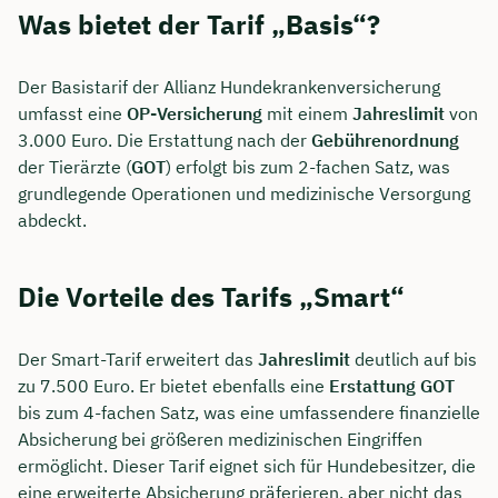
Was bietet der Tarif „Basis“?
Der Basistarif der Allianz Hundekrankenversicherung
umfasst eine
OP-Versicherung
mit einem
Jahreslimit
von
3.000 Euro. Die Erstattung nach der
Gebührenordnung
der Tierärzte (
GOT
) erfolgt bis zum 2-fachen Satz, was
grundlegende Operationen und medizinische Versorgung
abdeckt.
Die Vorteile des Tarifs „Smart“
Jetzt persönliches
Der Smart-Tarif erweitert das
Jahreslimit
deutlich auf bis
Beratungsgespräch mit Jonas
zu 7.500 Euro. Er bietet ebenfalls eine
Erstattung GOT
bis zum 4-fachen Satz, was eine umfassendere finanzielle
Ubben sichern 🤝
Absicherung bei größeren medizinischen Eingriffen
ermöglicht. Dieser Tarif eignet sich für Hundebesitzer, die
Wir beraten dich Montag bis Freitag von 8 bis
eine erweiterte Absicherung präferieren, aber nicht das
18 Uhr