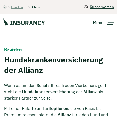
Kunde werden
>
Hundekrankenversicherung
>
Allianz
Startseite
Menü
Versicherungen
Ratgeber
Unternehmen
Hundekrankenversicherung
der Allianz
Finanzen
Expats
Wenn es um den
Schutz
Ihres treuen Vierbeiners geht,
steht die
Hundekrankenversicherung
der
Allianz
als
Über Uns
starker Partner zur Seite.
Mit einer Palette an
Tarifoptionen
, die von Basis bis
Kontakt
Premium reichen, bietet die
Allianz
für jeden Hund und