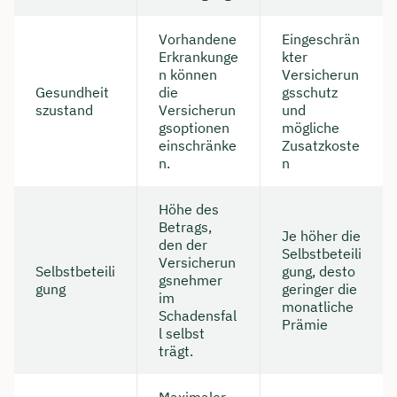
Vorhandene
Eingeschrän
Erkrankunge
kter
n können
Versicherun
Gesundheit
die
gsschutz
szustand
Versicherun
und
gsoptionen
mögliche
einschränke
Zusatzkoste
n.
n
Höhe des
Betrags,
Je höher die
den der
Selbstbeteili
Versicherun
Selbstbeteili
gung, desto
gsnehmer
gung
geringer die
im
monatliche
Schadensfal
Prämie
l selbst
trägt.
Maximaler