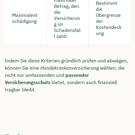
Bestimmt
Betrag, den
die
die
Maximalent
Obergrenze
Versicherun
schädigung
der
g im
Kostendeck
Schadensfal
ung
l zahlt.
Indem Sie diese Kriterien gründlich prüfen und abwägen,
können Sie eine
Hundekrankenversicherung
wählen, die
nicht nur umfassenden und
passender
Versicherungsschutz
bietet, sondern auch finanziell
tragbar bleibt.