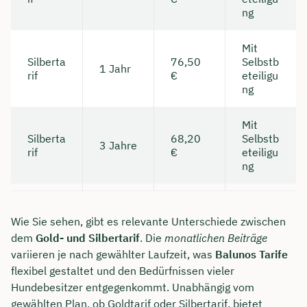
ng
Dauer: ca. 30 Minuten
Mit
Kostenfrei & unverbindlich
Silberta
76,50
Selbstb
1 Jahr
rif
€
eteiligu
ng
🗓️ Wählen Sie jetzt Ihren Wunschtermin:
Mit
Silberta
68,20
Selbstb
Meeting buchen
3 Jahre
rif
€
eteiligu
ng
Wie Sie sehen, gibt es relevante Unterschiede zwischen
dem
Gold- und Silbertarif
. Die
monatlichen Beiträge
variieren je nach gewählter Laufzeit, was
Balunos Tarife
flexibel gestaltet und den Bedürfnissen vieler
Hundebesitzer entgegenkommt. Unabhängig vom
gewählten Plan, ob Goldtarif oder Silbertarif, bietet