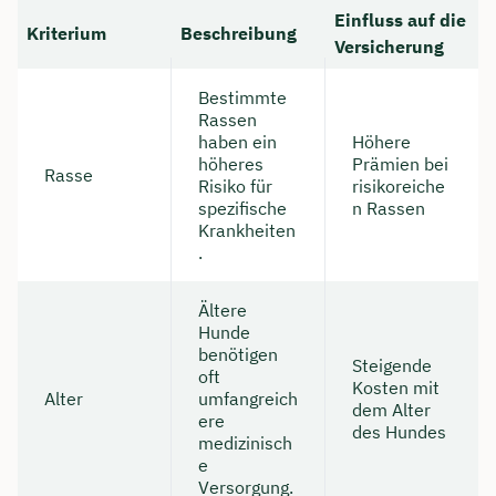
Einfluss auf die
Kriterium
Beschreibung
Versicherung
Bestimmte
Rassen
haben ein
Höhere
höheres
Prämien bei
Rasse
Risiko für
risikoreiche
spezifische
n Rassen
Krankheiten
.
Ältere
Hunde
benötigen
Steigende
oft
Kosten mit
Alter
umfangreich
dem Alter
ere
des Hundes
medizinisch
e
Versorgung.