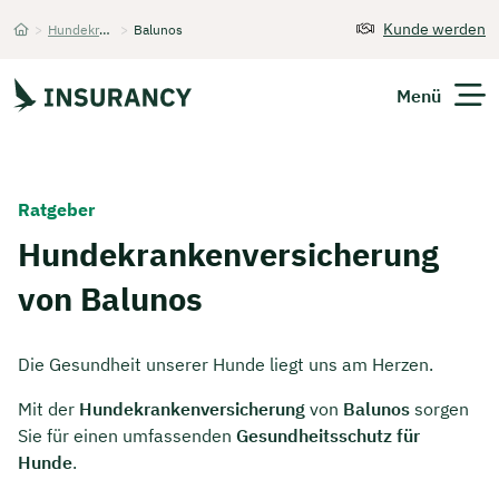
Kunde werden
>
Hundekrankenversicherung
>
Balunos
Startseite
Menü
Versicherungen
Ratgeber
Unternehmen
Hundekrankenversicherung
von Balunos
Finanzen
Expats
Die Gesundheit unserer Hunde liegt uns am Herzen.
Über Uns
Mit der
Hundekrankenversicherung
von
Balunos
sorgen
Sie für einen umfassenden
Gesundheitsschutz für
Hunde
.
Kontakt