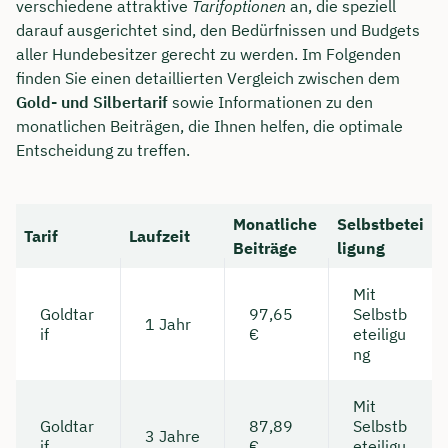
verschiedene attraktive
Tarifoptionen
an, die speziell
darauf ausgerichtet sind, den Bedürfnissen und Budgets
aller Hundebesitzer gerecht zu werden. Im Folgenden
finden Sie einen detaillierten Vergleich zwischen dem
Gold- und Silbertarif
sowie Informationen zu den
monatlichen Beiträgen, die Ihnen helfen, die optimale
Entscheidung zu treffen.
Monatliche
Selbstbetei
Tarif
Laufzeit
Beiträge
ligung
Mit
Jetzt persönliches
Goldtar
97,65
Selbstb
1 Jahr
if
€
eteiligu
Beratungsgespräch mit Jonas
ng
Ubben sichern 🤝
Mit
Wir beraten dich Montag bis Freitag von 8 bis
Goldtar
87,89
Selbstb
3 Jahre
18 Uhr
if
€
eteiligu