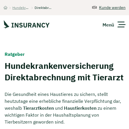
Kunde werden
>
Hundekrankenversicherung
>
Direktabrechnung mit Tierarzt
Startseite
Menü
Versicherungen
Ratgeber
Unternehmen
Hundekrankenversicherung
Direktabrechnung mit Tierarzt
Finanzen
Expats
Die Gesundheit eines Haustieres zu sichern, stellt
heutzutage eine erhebliche finanzielle Verpflichtung dar,
Über Uns
weshalb
Tierarztkosten
und
Haustierkosten
zu einem
wichtigen Faktor in der Haushaltsplanung von
Tierbesitzern geworden sind.
Kontakt