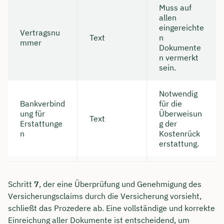
Muss auf
allen
eingereichte
Vertragsnu
Text
n
mmer
Dokumente
n vermerkt
sein.
Notwendig
Bankverbind
für die
ung für
Überweisun
Text
Erstattunge
g der
n
Kostenrück
erstattung.
Schritt
7
, der eine Überprüfung und Genehmigung des
Versicherungsclaims durch die Versicherung vorsieht,
schließt das Prozedere ab. Eine vollständige und korrekte
Einreichung aller Dokumente ist entscheidend, um