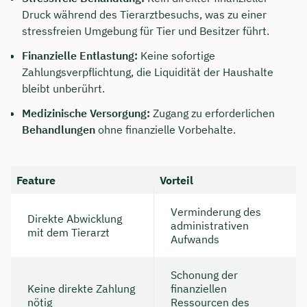
Druck während des Tierarztbesuchs, was zu einer
Dauer: ca. 30 Minuten
stressfreien Umgebung für Tier und Besitzer führt.
Kostenfrei & unverbindlich
Finanzielle Entlastung:
Keine sofortige
Zahlungsverpflichtung, die Liquidität der Haushalte
bleibt unberührt.
🗓️ Wählen Sie jetzt Ihren Wunschtermin:
Medizinische Versorgung:
Zugang zu erforderlichen
Behandlungen
ohne finanzielle Vorbehalte.
Meeting buchen
Feature
Vorteil
Verminderung des
Direkte Abwicklung
administrativen
mit dem Tierarzt
Aufwands
Schonung der
Keine direkte Zahlung
finanziellen
nötig
Ressourcen des