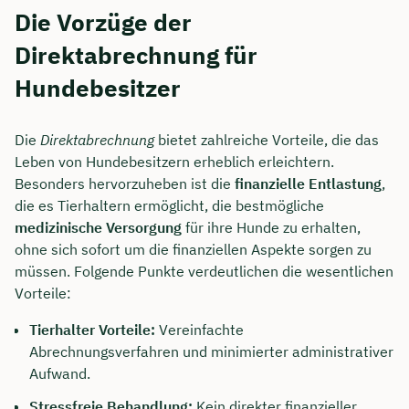
Die Vorzüge der
Direktabrechnung für
Hundebesitzer
Die
Direktabrechnung
bietet zahlreiche Vorteile, die das
Leben von Hundebesitzern erheblich erleichtern.
Besonders hervorzuheben ist die
finanzielle Entlastung
,
die es Tierhaltern ermöglicht, die bestmögliche
medizinische Versorgung
für ihre Hunde zu erhalten,
ohne sich sofort um die finanziellen Aspekte sorgen zu
müssen. Folgende Punkte verdeutlichen die wesentlichen
Jetzt persönliches
Vorteile:
Beratungsgespräch mit Jonas
Tierhalter Vorteile:
Vereinfachte
Ubben sichern 🤝
Abrechnungsverfahren und minimierter administrativer
Aufwand.
Wir beraten dich Montag bis Freitag von 8 bis
18 Uhr
Stressfreie Behandlung:
Kein direkter finanzieller