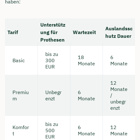
haben:
Unterstütz
Auslandssc
Tarif
ung für
Wartezeit
hutz Dauer
Prothesen
bis zu
18
6
Basic
300
Monate
Monate
EUR
12
Monate
Premiu
Unbegr
6
/
m
enzt
Monate
unbegr
enzt
bis zu
Komfor
6
12
500
t
Monate
Monate
EUR