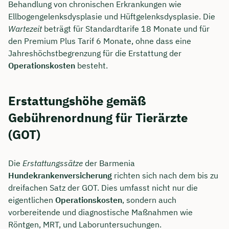
Behandlung von chronischen Erkrankungen wie
Ellbogengelenksdysplasie und Hüftgelenksdysplasie. Die
Wartezeit
beträgt für Standardtarife 18 Monate und für
den Premium Plus Tarif 6 Monate, ohne dass eine
Jahreshöchstbegrenzung für die Erstattung der
Operationskosten
besteht.
Erstattungshöhe gemäß
Gebührenordnung für Tierärzte
(GOT)
Jetzt persönliches
Die
Erstattungssätze
der Barmenia
Hundekrankenversicherung
richten sich nach dem bis zu
Beratungsgespräch mit Jonas
dreifachen Satz der GOT. Dies umfasst nicht nur die
Ubben sichern 🤝
eigentlichen
Operationskosten
, sondern auch
vorbereitende und diagnostische Maßnahmen wie
Wir beraten dich Montag bis Freitag von 8 bis
Röntgen, MRT, und Laboruntersuchungen.
18 Uhr