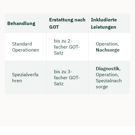
Dauer: ca. 30 Minuten
Erstattung nach
Inkludierte
Kostenfrei & unverbindlich
Behandlung
GOT
Leistungen
bis zu 2-
🗓️ Wählen Sie jetzt Ihren Wunschtermin:
Standard
Operation,
facher GOT-
Operationen
Nachsorge
Satz
Meeting buchen
Diagnostik
,
bis zu 3-
Spezialverfa
Operation,
facher GOT-
hren
Spezialnach
Satz
sorge