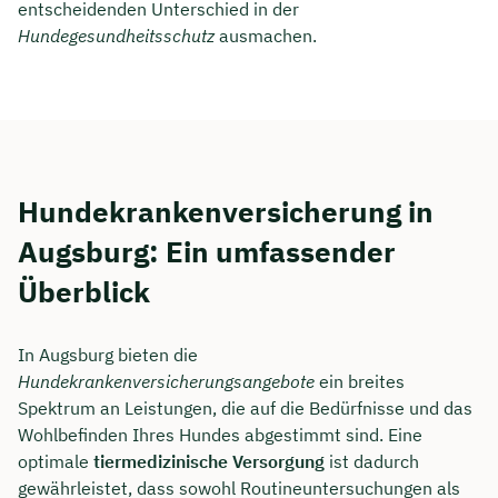
entscheidenden Unterschied in der
Hundegesundheitsschutz
ausmachen.
Hundekrankenversicherung in
Augsburg: Ein umfassender
Überblick
Jetzt persönliches
In Augsburg bieten die
Hundekrankenversicherungsangebote
ein breites
Beratungsgespräch mit Jonas
Spektrum an Leistungen, die auf die Bedürfnisse und das
Ubben sichern 🤝
Wohlbefinden Ihres Hundes abgestimmt sind. Eine
optimale
tiermedizinische Versorgung
ist dadurch
Wir beraten dich Montag bis Freitag von 8 bis
gewährleistet, dass sowohl Routineuntersuchungen als
18 Uhr