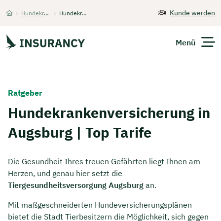
Kunde werden
>
Hundekrankenversicherung
>
Hundekrankenversicherung
Startseite
Menü
Versicherungen
Ratgeber
Unternehmen
Hundekrankenversicherung in
Augsburg | Top Tarife
Finanzen
Expats
Die Gesundheit Ihres treuen Gefährten liegt Ihnen am
Herzen, und genau hier setzt die
Über Uns
Tiergesundheitsversorgung Augsburg
an.
Mit maßgeschneiderten Hundeversicherungsplänen
Kontakt
bietet die Stadt Tierbesitzern die Möglichkeit, sich gegen