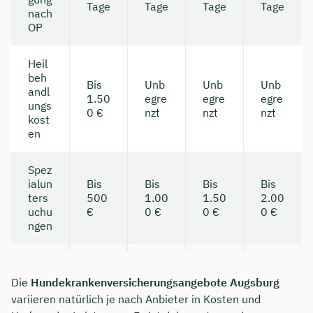
Tage
Tage
Tage
Tage
nach
OP
Heil
beh
Bis
Unb
Unb
Unb
andl
1.50
egre
egre
egre
ungs
0 €
nzt
nzt
nzt
kost
en
Spez
ialun
Bis
Bis
Bis
Bis
ters
500
1.00
1.50
2.00
uchu
€
0 €
0 €
0 €
ngen
Die
Hundekrankenversicherungsangebote Augsburg
variieren natürlich je nach Anbieter in Kosten und