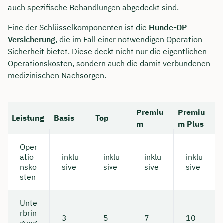
auch spezifische Behandlungen abgedeckt sind.
Dauer: ca. 30 Minuten
Eine der Schlüsselkomponenten ist die
Hunde-OP
Kostenfrei & unverbindlich
Versicherung
, die im Fall einer notwendigen Operation
Sicherheit bietet. Diese deckt nicht nur die eigentlichen
Operationskosten, sondern auch die damit verbundenen
🗓️ Wählen Sie jetzt Ihren Wunschtermin:
medizinischen Nachsorgen.
Meeting buchen
Premiu
Premiu
Leistung
Basis
Top
m
m Plus
Oper
atio
inklu
inklu
inklu
inklu
nsko
sive
sive
sive
sive
sten
Unte
rbrin
3
5
7
10
gung