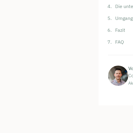
Kostenf
Die unte
Umgang 
🗓️ Wähl
Fazit
FAQ
Mee
V
Co
Ak