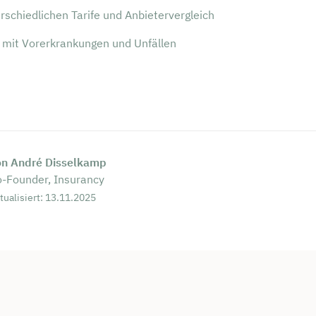
rei & unverbindlich
rschiedlichen Tarife und Anbietervergleich
mit Vorerkrankungen und Unfällen
en Sie jetzt Ihren Wunschtermin:
ting buchen
on André Disselkamp
-Founder, Insurancy
tualisiert: 13.11.2025