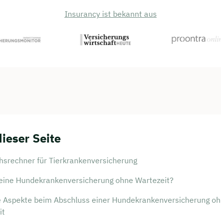
Insurancy ist bekannt aus
persönliches
dieser Seite
ngsgespräch mit Jonas
chsrechner für Tierkrankenversicherung
sichern 🤝
 eine Hundekrankenversicherung ohne Wartezeit?
 dich Montag bis Freitag von 8 bis 18 Uhr
e Aspekte beim Abschluss einer Hundekrankenversicherung o
ca. 30 Minuten
it