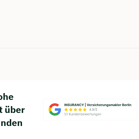
hohe
t über
unden