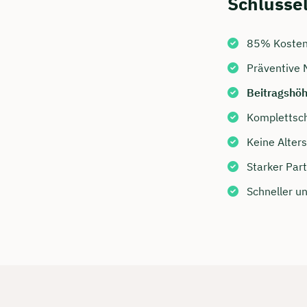
Schlüsse
85% Kostene
Präventive 
Beitragshö
Komplettsch
Keine Alter
Starker Part
Schneller u