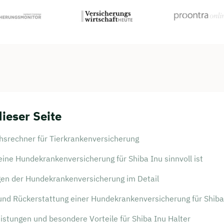
dieser Seite
persönliches
chsrechner für Tierkrankenversicherung
ngsgespräch mit Jonas
ine Hundekrankenversicherung für Shiba Inu sinnvoll ist
sichern 🤝
gen der Hundekrankenversicherung im Detail
 dich Montag bis Freitag von 8 bis 18 Uhr
und Rückerstattung einer Hundekrankenversicherung für Shiba
ca. 30 Minuten
istungen und besondere Vorteile für Shiba Inu Halter