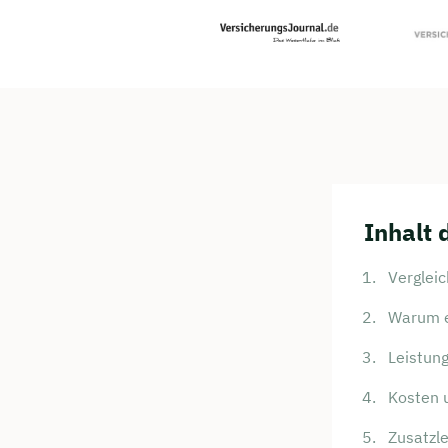
Inhalt 
Jetzt 
Verglei
Beratu
Warum e
Ubben 
Leistun
Wir beraten
Kosten 
Dauer: 
Zusatzle