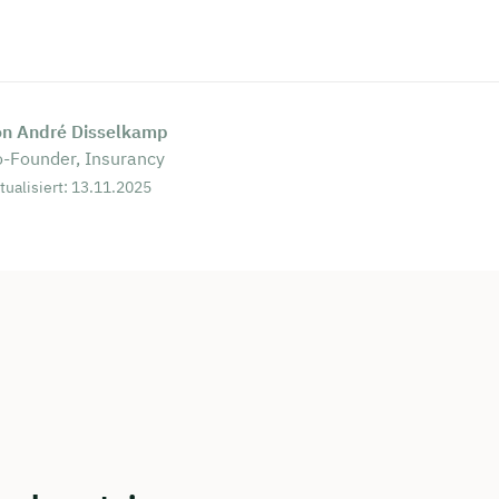
rei & unverbindlich
en Sie jetzt Ihren Wunschtermin:
on André Disselkamp
-Founder, Insurancy
ting buchen
tualisiert: 13.11.2025