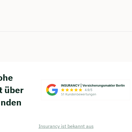
hohe
t über
unden
Insurancy ist bekannt aus