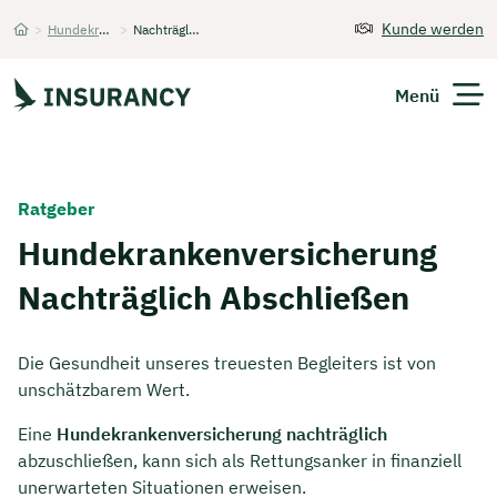
Kunde werden
>
Hundekrankenversicherung
>
Nachträglich
Startseite
Menü
Versicherungen
Ratgeber
Unternehmen
Hundekrankenversicherung
Nachträglich Abschließen
Finanzen
Expats
Die Gesundheit unseres treuesten Begleiters ist von
unschätzbarem Wert.
Über Uns
Eine
Hundekrankenversicherung nachträglich
abzuschließen, kann sich als Rettungsanker in finanziell
Kontakt
unerwarteten Situationen erweisen.