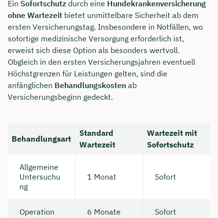
Ein
Sofortschutz
durch eine
Hundekrankenversicherung
ohne Wartezeit
bietet unmittelbare Sicherheit ab dem
Dauer: ca. 30 Minuten
ersten Versicherungstag. Insbesondere in Notfällen, wo
Kostenfrei & unverbindlich
sofortige medizinische Versorgung erforderlich ist,
erweist sich diese Option als besonders wertvoll.
Obgleich in den ersten Versicherungsjahren eventuell
🗓️ Wählen Sie jetzt Ihren Wunschtermin:
Höchstgrenzen für Leistungen gelten, sind die
anfänglichen
Behandlungskosten
ab
Versicherungsbeginn gedeckt.
Meeting buchen
Standard
Wartezeit mit
Behandlungsart
Wartezeit
Sofortschutz
Allgemeine
Untersuchu
1 Monat
Sofort
ng
Operation
6 Monate
Sofort