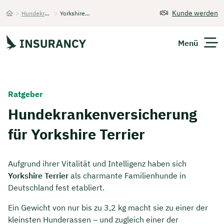
Kunde werden
>
Hundekrankenversicherung
>
Yorkshire Terrier
Startseite
Menü
Versicherungen
Ratgeber
Unternehmen
Hundekrankenversicherung
für Yorkshire Terrier
Finanzen
Expats
Aufgrund ihrer Vitalität und Intelligenz haben sich
Yorkshire Terrier
als charmante Familienhunde in
Über Uns
Deutschland fest etabliert.
Ein Gewicht von nur bis zu 3,2 kg macht sie zu einer der
Kontakt
kleinsten Hunderassen – und zugleich einer der