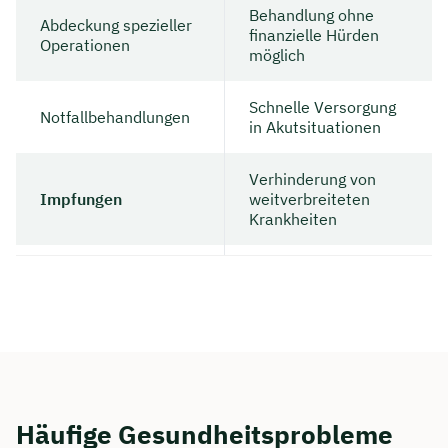
Behandlung ohne
Abdeckung spezieller
finanzielle Hürden
Operationen
möglich
Schnelle Versorgung
Notfallbehandlungen
in Akutsituationen
Verhinderung von
Impfungen
weitverbreiteten
Krankheiten
Jetzt persönliches
Beratungsgespräch mit Jonas
Ubben sichern 🤝
Wir beraten dich Montag bis Freitag von 8 bis
Häufige Gesundheitsprobleme
18 Uhr