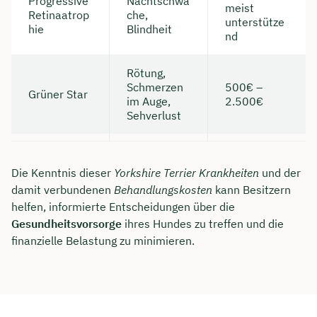
Progressive
Nachtschwä
meist
Retinaatrop
che,
unterstütze
hie
Blindheit
nd
Rötung,
Schmerzen
500€ –
Grüner Star
im Auge,
2.500€
Sehverlust
Die Kenntnis dieser
Yorkshire Terrier Krankheiten
und der
damit verbundenen
Behandlungskosten
kann Besitzern
helfen, informierte Entscheidungen über die
Gesundheitsvorsorge
ihres Hundes zu treffen und die
finanzielle Belastung zu minimieren.