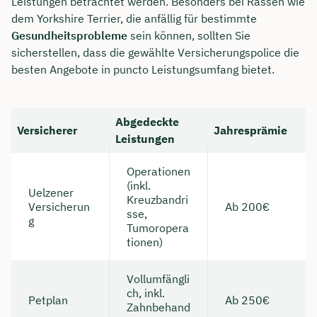
Leistungen betrachtet werden. Besonders bei Rassen wie
dem Yorkshire Terrier, die anfällig für bestimmte
Gesundheitsprobleme
sein können, sollten Sie
sicherstellen, dass die gewählte Versicherungspolice die
besten Angebote in puncto Leistungsumfang bietet.
Abgedeckte
Versicherer
Jahresprämie
Leistungen
Operationen
(inkl.
Uelzener
Kreuzbandri
Versicherun
Ab 200€
sse,
g
Tumoropera
tionen)
Vollumfängli
ch, inkl.
Petplan
Ab 250€
Zahnbehand