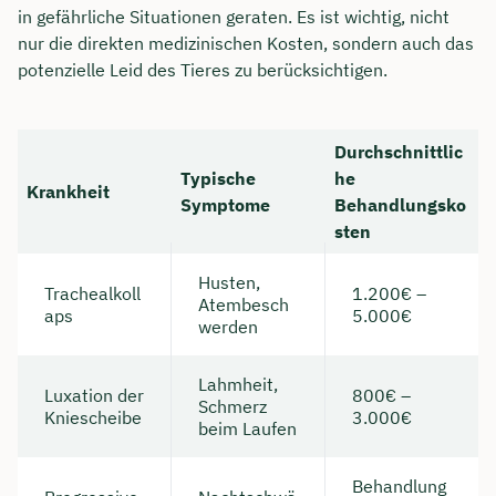
in gefährliche Situationen geraten. Es ist wichtig, nicht
nur die direkten medizinischen Kosten, sondern auch das
potenzielle Leid des Tieres zu berücksichtigen.
Durchschnittlic
Typische
he
Krankheit
Symptome
Behandlungsko
sten
Husten,
Trachealkoll
1.200€ –
Atembesch
aps
5.000€
werden
Lahmheit,
Luxation der
800€ –
Schmerz
Kniescheibe
3.000€
beim Laufen
Behandlung