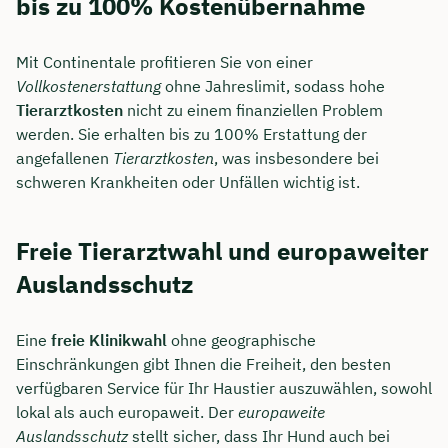
bis zu 100% Kostenübernahme
Mit Continentale profitieren Sie von einer
Vollkostenerstattung
ohne Jahreslimit, sodass hohe
Tierarztkosten
nicht zu einem finanziellen Problem
werden. Sie erhalten bis zu 100% Erstattung der
angefallenen
Tierarztkosten
, was insbesondere bei
schweren Krankheiten oder Unfällen wichtig ist.
Freie Tierarztwahl und europaweiter
Auslandsschutz
Jetzt persönliches
Eine
freie Klinikwahl
ohne geographische
Beratungsgespräch mit Jonas
Einschränkungen gibt Ihnen die Freiheit, den besten
Ubben sichern 🤝
verfügbaren Service für Ihr Haustier auszuwählen, sowohl
lokal als auch europaweit. Der
europaweite
Wir beraten dich Montag bis Freitag von 8 bis
Auslandsschutz
stellt sicher, dass Ihr Hund auch bei
18 Uhr