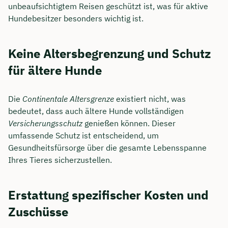
unbeaufsichtigtem Reisen geschützt ist, was für aktive
Hundebesitzer besonders wichtig ist.
Dauer: ca. 30 Minuten
Kostenfrei & unverbindlich
Keine Altersbegrenzung und Schutz
für ältere Hunde
🗓️ Wählen Sie jetzt Ihren Wunschtermin:
Die
Continentale Altersgrenze
existiert nicht, was
Meeting buchen
bedeutet, dass auch ältere Hunde vollständigen
Versicherungsschutz
genießen können. Dieser
umfassende Schutz ist entscheidend, um
Gesundheitsfürsorge über die gesamte Lebensspanne
Ihres Tieres sicherzustellen.
Erstattung spezifischer Kosten und
Zuschüsse