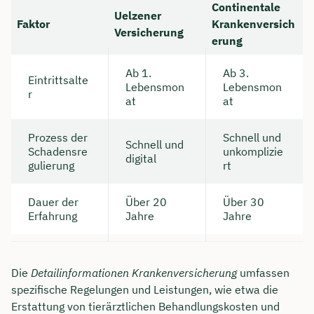
Continentale
Uelzener
Faktor
Krankenversich
Versicherung
erung
Ab 1.
Ab 3.
Eintrittsalte
Lebensmon
Lebensmon
r
at
at
Prozess der
Schnell und
Schnell und
Schadensre
unkomplizie
digital
gulierung
rt
Dauer der
Über 20
Über 30
Erfahrung
Jahre
Jahre
Die
Detailinformationen Krankenversicherung
umfassen
spezifische Regelungen und Leistungen, wie etwa die
Erstattung von tierärztlichen Behandlungskosten und