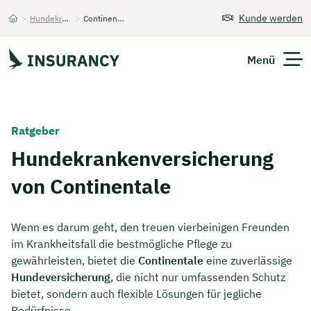
Kunde werden
>
Hundekrankenversicherung
>
Continentale
Startseite
Menü
Versicherungen
Ratgeber
Unternehmen
Hundekrankenversicherung
von Continentale
Finanzen
Expats
Wenn es darum geht, den treuen vierbeinigen Freunden
im Krankheitsfall die bestmögliche Pflege zu
Über Uns
gewährleisten, bietet die
Continentale
eine zuverlässige
Hundeversicherung
, die nicht nur umfassenden Schutz
bietet, sondern auch flexible Lösungen für jegliche
Kontakt
Bedürfnisse.