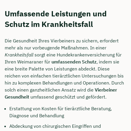
Umfassende Leistungen und
Schutz im Krankheitsfall
Die Gesundheit Ihres Vierbeiners zu sichern, erfordert
mehr als nur vorbeugende Maßnahmen. In einer
Krankheitsfall
sorgt eine Hundekrankenversicherung für
Ihren Weimaraner für
umfassenden Schutz
, indem sie
eine breite Palette von Leistungen abdeckt. Diese
reichen von einfachen tierärztlichen Untersuchungen bis
hin zu komplexen Behandlungen und Operationen. Durch
solch einen ganzheitlichen Ansatz wird die
Vierbeiner
Jetzt persönliches
Gesundheit
umfassend geschützt und gefördert.
Beratungsgespräch mit Jonas
Erstattung von Kosten für tierärztliche Beratung,
Ubben sichern 🤝
Diagnose und Behandlung
Wir beraten dich Montag bis Freitag von 8 bis
Abdeckung von chirurgischen Eingriffen und
18 Uhr