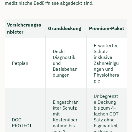
medizinische Bedürfnisse abgedeckt sind.
Versicherungsa
Grunddeckung
Premium-Paket
nbieter
Erweiterter
Deckt
Schutz
Diagnostik
inklusive
Petplan
und
Zahnreinigu
Basisbehan
ngen und
dlungen
Physiothera
pie
Unbegrenzt
Eingeschrän
e Deckung
kter Schutz
bis zum 4-
mit
fachen GOT-
DOG
Kostenüber
Satz ohne
PROTECT
nahme bis
Eigenanteil;
zum 2-
inklusive