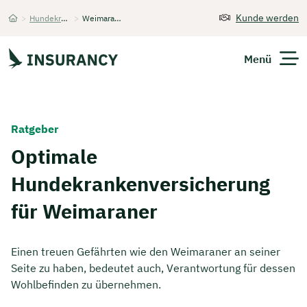
Kunde werden
>
Hundekrankenversicherung
>
Weimaraner
Startseite
Menü
Versicherungen
Ratgeber
Unternehmen
Optimale
Hundekrankenversicherung
Finanzen
für Weimaraner
Expats
Über Uns
Einen treuen Gefährten wie den Weimaraner an seiner
Seite zu haben, bedeutet auch, Verantwortung für dessen
Wohlbefinden zu übernehmen.
Kontakt