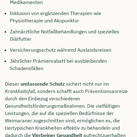
Medikamenten
Dauer: ca. 30 Minuten
Inklusion von ergänzenden Therapien wie
Physiotherapie und Akupunktur
Kostenfrei & unverbindlich
Zahnärztliche Notfallbehandlungen und spezielles
Diätfutter
🗓️ Wählen Sie jetzt Ihren Wunschtermin:
Versicherungsschutz während Auslandsreisen
Jährlicher Prämienrabatt bei ausbleibenden
Meeting buchen
Schadensfällen
Dieser
umfassende Schutz
sichert nicht nur im
Krankheitsfall
, sondern schafft auch Präventionsanreize
durch den Einbezug verschiedener
Gesundheitsförderungsmaßnahmen. Die vielfältigen
Leistungen, die auf die speziellen Bedürfnisse der
Weimaraner zugeschnitten sind, ermöglichen es, die
tiertypischen Krankheiten effektiv zu behandeln und
dadurch die
Vierbeiner Gesundheit
aufrechtzuerhalten