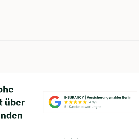
hohe
t über
unden