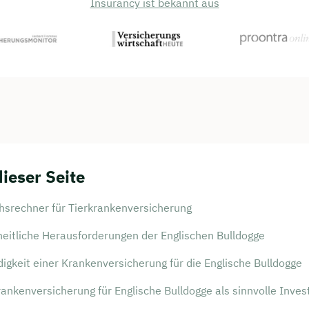
Insurancy ist bekannt aus
dieser Seite
persönliches
ngsgespräch mit Jonas
chsrechner für Tierkrankenversicherung
sichern 🤝
eitliche Herausforderungen der Englischen Bulldogge
 dich Montag bis Freitag von 8 bis 18 Uhr
gkeit einer Krankenversicherung für die Englische Bulldogge
ca. 30 Minuten
nkenversicherung für Englische Bulldogge als sinnvolle Invest