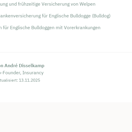
rei & unverbindlich
ung und frühzeitige Versicherung von Welpen
nkenversicherung für Englische Bulldogge (Bulldog)
en Sie jetzt Ihren Wunschtermin:
n für Englische Bulldoggen mit Vorerkrankungen
ting buchen
on André Disselkamp
-Founder, Insurancy
tualisiert: 13.11.2025