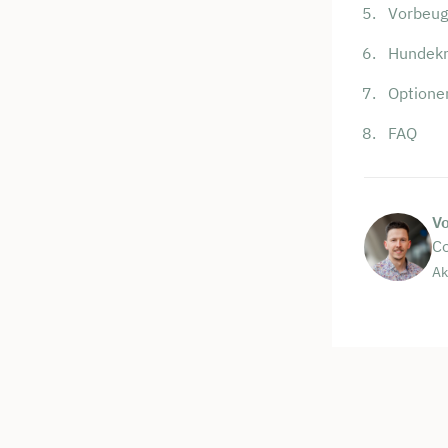
Kostenf
Vorbeug
Hundekra
🗓️ Wähl
Optione
FAQ
Mee
V
Co
Ak