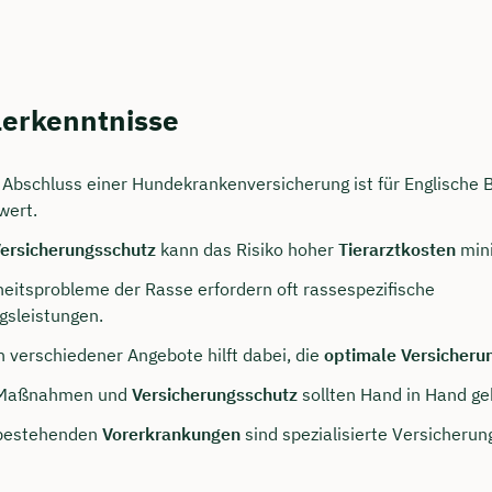
lerkenntnisse
r Abschluss einer Hundekrankenversicherung ist für Englische 
wert.
Versicherungsschutz
kann das Risiko hoher
Tierarztkosten
mini
eitsprobleme der Rasse erfordern oft rassespezifische
gsleistungen.
h verschiedener Angebote hilft dabei, die
optimale Versicheru
 Maßnahmen und
Versicherungsschutz
sollten Hand in Hand ge
 bestehenden
Vorerkrankungen
sind spezialisierte Versicheru