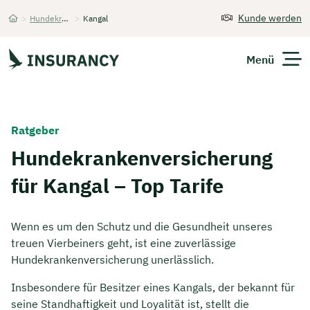
Kunde werden
>
Hundekrankenversicherung
>
Kangal
Startseite
Menü
Versicherungen
Ratgeber
Unternehmen
Hundekrankenversicherung
für Kangal – Top Tarife
Finanzen
Expats
Wenn es um den Schutz und die Gesundheit unseres
treuen Vierbeiners geht, ist eine zuverlässige
Über Uns
Hundekrankenversicherung unerlässlich.
Insbesondere für Besitzer eines Kangals, der bekannt für
Kontakt
seine Standhaftigkeit und Loyalität ist, stellt die