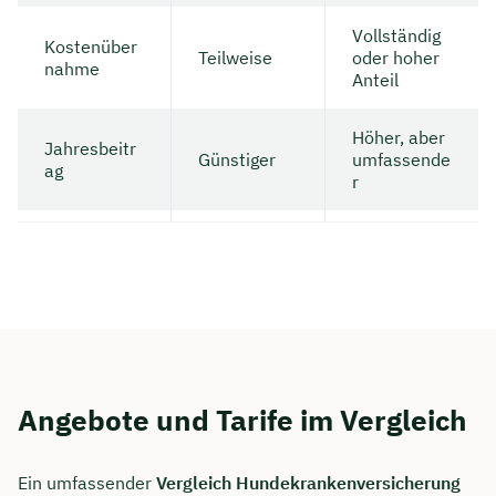
Vollständig
Kostenüber
Teilweise
oder hoher
nahme
Anteil
Höher, aber
Jahresbeitr
Günstiger
umfassende
ag
r
Jetzt persönliches
Beratungsgespräch mit Jonas
Angebote und Tarife im Vergleich
Ubben sichern 🤝
Wir beraten dich Montag bis Freitag von 8 bis
Ein umfassender
Vergleich Hundekrankenversicherung
18 Uhr