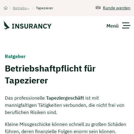
Kunde werden
>
Betriebshaftpflichtversicherung
>
Tapezierer
Startseite
Menü
Versicherungen
Ratgeber
Unternehmen
Betriebshaftpflicht für
Tapezierer
Finanzen
Expats
Das professionelle
Tapeziergeschäft
ist mit
mannigfaltigen Tätigkeiten verbunden, die nicht frei von
Über Uns
beruflichen Risiken sind.
Kleine Missgeschicke können schnell zu großen Schäden
Kontakt
führen, deren finanzielle Folgen enorm sein können.