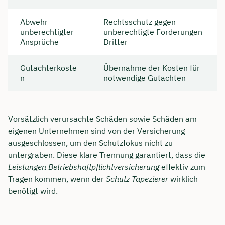
Abwehr
Rechtsschutz gegen
unberechtigter
unberechtigte Forderungen
Ansprüche
Dritter
Gutachterkoste
Übernahme der Kosten für
n
notwendige Gutachten
Vorsätzlich verursachte Schäden sowie Schäden am
eigenen Unternehmen sind von der Versicherung
ausgeschlossen, um den Schutzfokus nicht zu
untergraben. Diese klare Trennung garantiert, dass die
Jetzt persönliches
Leistungen Betriebshaftpflichtversicherung
effektiv zum
Beratungsgespräch mit
Tragen kommen, wenn der
Schutz Tapezierer
wirklich
Tobias Niendieck sichern 🤝
benötigt wird.
Wir beraten dich Montag bis Freitag von 8 bis
18 Uhr