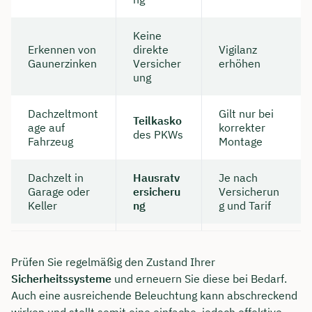
Keine
Erkennen von
direkte
Vigilanz
Gaunerzinken
Versicher
erhöhen
ung
Dachzeltmont
Gilt nur bei
Teilkasko
age auf
korrekter
des PKWs
Fahrzeug
Montage
Dachzelt in
Hausratv
Je nach
Garage oder
ersicheru
Versicherun
Keller
ng
g und Tarif
Prüfen Sie regelmäßig den Zustand Ihrer
Sicherheitssysteme
und erneuern Sie diese bei Bedarf.
Auch eine ausreichende Beleuchtung kann abschreckend
wirken und stellt somit eine einfache, jedoch effektive