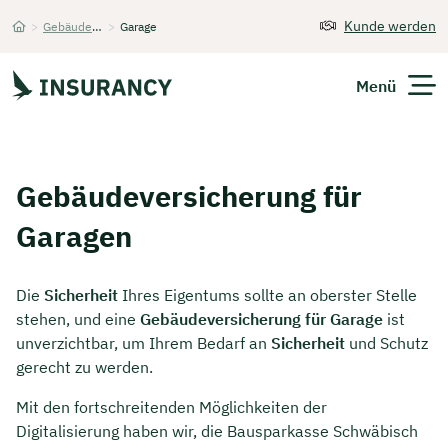
Kunde werden
>
Gebäudeversicherung
>
Garage
Startseite
Menü
Versicherungen
Gebäudeversicherung für
Unternehmen
Garagen
Finanzen
Die
Sicherheit
Ihres Eigentums sollte an oberster Stelle
Expats
stehen, und eine
Gebäudeversicherung für Garage
ist
unverzichtbar, um Ihrem Bedarf an
Sicherheit
und Schutz
Über Uns
gerecht zu werden.
Mit den fortschreitenden Möglichkeiten der
Digitalisierung haben wir, die Bausparkasse Schwäbisch
Kontakt