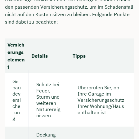
den passenden Versicherungsschutz, um im Schadensfall
nicht auf den Kosten sitzen zu bleiben. Folgende Punkte
sind dabei zu beachten:
Versich
erungs
Details
Tipps
elemen
t
Ge
Schutz bei
bäu
Überprüfen Sie, ob
Feuer,
dev
Ihre Garage im
Sturm und
ersi
Versicherungsschutz
weiteren
che
Ihrer Wohnung/Haus
Naturereig
run
enthalten ist
nissen
g
Deckung