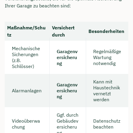
Ihrer Garage zu beachten sind:
Maßnahme/Schu
Versichert
Besonderheiten
tz
durch
Mechanische
Garagenv
Regelmäßige
Sicherungen
ersicheru
Wartung
(z.B.
ng
notwendig
Schlösser)
Kann mit
Garagenv
Haustechnik
Alarmanlagen
ersicheru
vernetzt
ng
werden
Ggf. durch
Videoüberwa
Gebäudev
Datenschutz
chung
ersicheru
beachten
ng