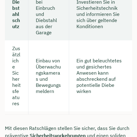
Die
bei
Investieren Sie in
bst
Einbruch
Sicherheitstechnik
ahl
und
und informieren Sie
sch
Diebstahl
sich über geltende
utz
aus der
Konditionen
Garage
Zus
ätzl
ich
Einbau von
Ein gut beleuchtetes
e
Überwachu
und gesichertes
Sic
ngskamera
Anwesen kann
her
s und
abschreckend auf
heit
Bewegungs
potentielle Diebe
sfe
meldern
wirken
atu
res
Mit diesen Ratschlägen stellen Sie sicher, dass Sie durch
präventive
Sicherheitsvorkehrungen
und einen soliden