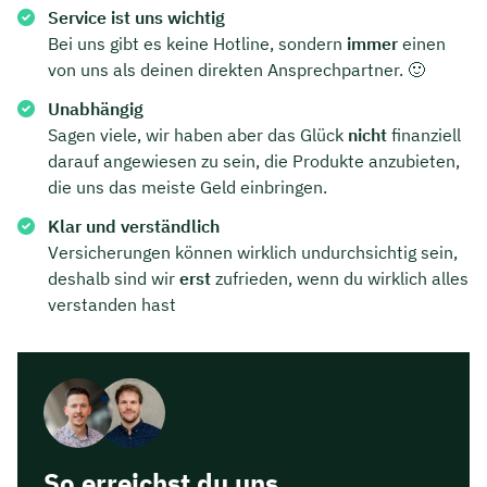
Service ist uns wichtig
Bei uns gibt es keine Hotline, sondern
immer
einen
von uns als deinen direkten Ansprechpartner. 🙂
Unabhängig
Sagen viele, wir haben aber das Glück
nicht
finanziell
darauf angewiesen zu sein, die Produkte anzubieten,
die uns das meiste Geld einbringen.
Klar und verständlich
Versicherungen können wirklich undurchsichtig sein,
deshalb sind wir
erst
zufrieden, wenn du wirklich alles
verstanden hast
Jetzt persönliches
Beratungsgespräch mit Jonas
Ubben sichern 🤝
Wir beraten dich Montag bis Freitag von 8 bis
So erreichst du uns
18 Uhr