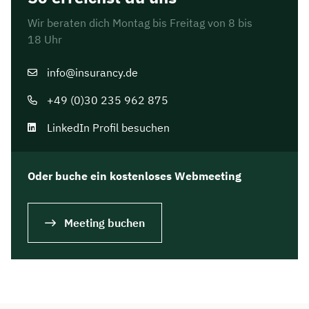
Wir beraten dich Montag bis Freitag von 8 bis
Dauer: ca. 30 Minuten
18 Uhr
Kostenfrei & unverbindlich
info@insurancy.de
🗓️ Wählen Sie jetzt Ihren Wunschtermin:
+49 (0)30 235 962 875
LinkedIn Profil besuchen
Meeting buchen
Oder buche ein kostenloses Webmeeting
Meeting buchen