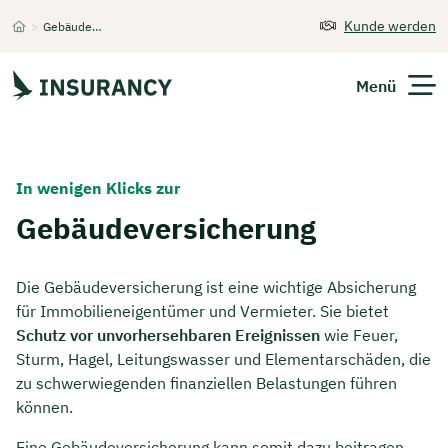
Kunde werden
>
Gebäudeversicherung
Startseite
Menü
Versicherungen
In wenigen Klicks zur
Unternehmen
Gebäudeversicherung
Finanzen
Die Gebäudeversicherung ist eine wichtige Absicherung
für Immobilieneigentümer und Vermieter. Sie bietet
Expats
Schutz vor unvorhersehbaren Ereignissen
wie Feuer,
Sturm, Hagel, Leitungswasser und Elementarschäden, die
Über Uns
zu schwerwiegenden finanziellen Belastungen führen
können.
Kontakt
Eine Gebäudeversicherung kann somit dazu beitragen,