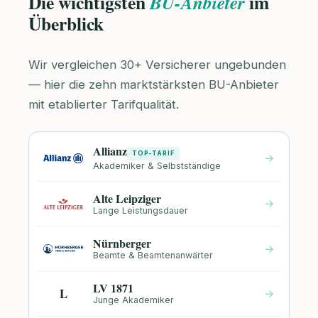
Die wichtigsten
im
BU-Anbieter
Überblick
Wir vergleichen 30+ Versicherer ungebunden
— hier die zehn marktstärksten BU-Anbieter
mit etablierter Tarifqualität.
Allianz
TOP-TARIF
→
Akademiker & Selbstständige
Alte Leipziger
→
Lange Leistungsdauer
Nürnberger
→
Beamte & Beamtenanwärter
LV 1871
L
→
Junge Akademiker