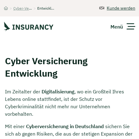
Kunde werden
>
Cyber-Versicherung
>
Entwicklung
Startseite
Menü
Versicherungen
Cyber Versicherung
Unternehmen
Entwicklung
Finanzen
Im Zeitalter der
Digitalisierung
, wo ein Großteil Ihres
Expats
Lebens online stattfindet, ist der Schutz vor
Cyberkriminalität nicht mehr nur Unternehmen
Über Uns
vorbehalten.
Mit einer
Cyberversicherung in Deutschland
sichern Sie
sich ab gegen Risiken, die aus der stetigen Expansion der
Kontakt