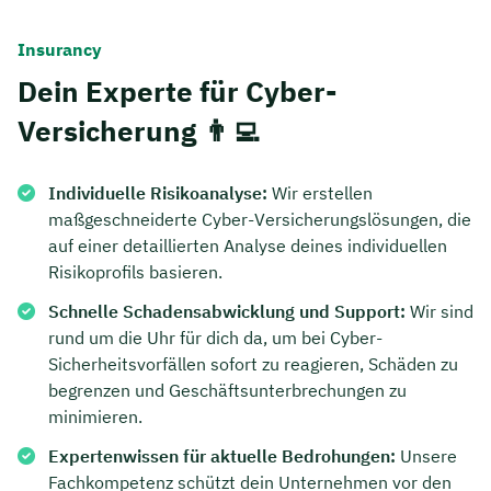
Insurancy
Dein Experte für Cyber-
Versicherung 👨‍💻
Individuelle Risikoanalyse:
Wir erstellen
maßgeschneiderte Cyber-Versicherungslösungen, die
auf einer detaillierten Analyse deines individuellen
Risikoprofils basieren.
Schnelle Schadensabwicklung und Support:
Wir sind
rund um die Uhr für dich da, um bei Cyber-
Jetzt persönliches
Sicherheitsvorfällen sofort zu reagieren, Schäden zu
Beratungsgespräch mit
begrenzen und Geschäftsunterbrechungen zu
Tobias Niendieck sichern 🤝
minimieren.
Expertenwissen für aktuelle Bedrohungen:
Unsere
Wir beraten dich Montag bis Freitag von 8 bis
Fachkompetenz schützt dein Unternehmen vor den
18 Uhr