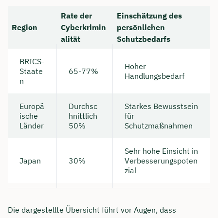
Rate der
Einschätzung des
Region
Cyberkrimin
persönlichen
alität
Schutzbedarfs
BRICS-
Hoher
Staate
65-77%
Handlungsbedarf
n
Europä
Durchsc
Starkes Bewusstsein
ische
hnittlich
für
Länder
50%
Schutzmaßnahmen
Sehr hohe Einsicht in
Japan
30%
Verbesserungspoten
zial
Die dargestellte Übersicht führt vor Augen, dass