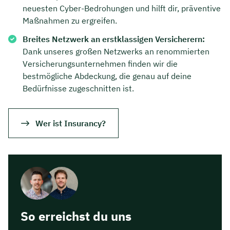
neuesten Cyber-Bedrohungen und hilft dir, präventive
Dauer: ca. 30 Minuten
Maßnahmen zu ergreifen.
Kostenfrei & unverbindlich
Breites Netzwerk an erstklassigen Versicherern:
Dank unseres großen Netzwerks an renommierten
Versicherungsunternehmen finden wir die
🗓️ Wählen Sie jetzt Ihren Wunschtermin:
bestmögliche Abdeckung, die genau auf deine
Bedürfnisse zugeschnitten ist.
Meeting buchen
Wer ist Insurancy?
So erreichst du uns