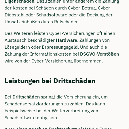
Eigenschäden
. Dazu zählen unter anderem die Zahlung
der Kosten bei Schäden durch Cyber-Betrug, Cyber-
Diebstahl oder Schadsoftware oder die Deckung der
Umsatzeinbußen durch Rufschäden.
Des Weiteren leisten Cyber-Versicherungen oft einen
Austausch beschädigter
Hardware
, Zahlungen von
Lösegeldern oder
Erpressungsgeld
. Und auch die
Zahlung der Informationskosten bei
DSGVO-Verstößen
wird von der Cyber-Versicherung übernommen.
Leistungen bei Drittschäden
Jetzt persönliches
Bei
Drittschäden
springt die Versicherung ein, um
Beratungsgespräch mit
Schadensersatzforderungen zu zahlen. Das kann
Tobias Niendieck sichern 🤝
beispielsweise bei der Weiterverbreitung von
Schadsoftware nötig sein.
Wir beraten dich Montag bis Freitag von 8 bis
18 Uhr
Auch einen
passiven Rechtsschutz
bietet die Cyber-