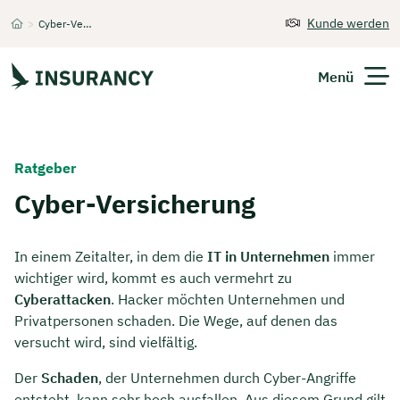
Kunde werden
>
Cyber-Versicherung
Startseite
Menü
Versicherungen
Ratgeber
Unternehmen
Cyber-Versicherung
Finanzen
In einem Zeitalter, in dem die
IT in Unternehmen
immer
wichtiger wird, kommt es auch vermehrt zu
Expats
Cyberattacken
. Hacker möchten Unternehmen und
Privatpersonen schaden. Die Wege, auf denen das
Über Uns
versucht wird, sind vielfältig.
Der
Schaden
, der Unternehmen durch Cyber-Angriffe
Kontakt
entsteht, kann sehr hoch ausfallen. Aus diesem Grund gilt