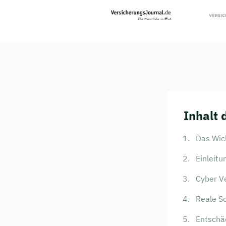
Inhalt 
Das Wich
Einleitu
Cyber V
Reale S
Entschä