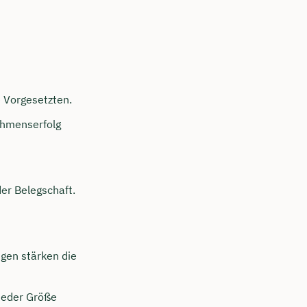
e Vorgesetzten.
ehmenserfolg
er Belegschaft.
gen stärken die
jeder Größe