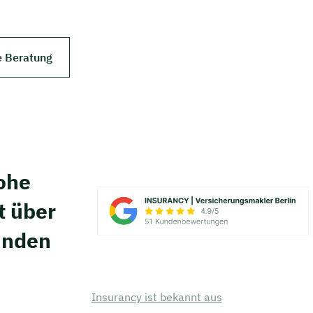
e Beratung
hohe
t über
unden
Insurancy ist bekannt aus