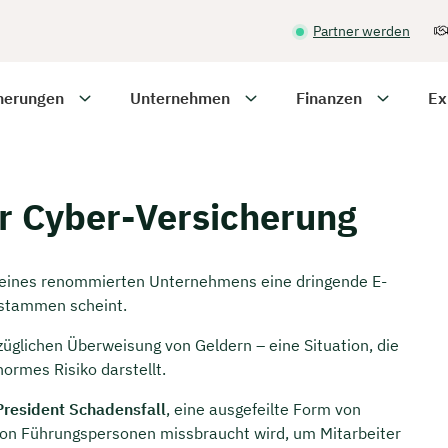
Partner werden
herungen
Unternehmen
Finanzen
Ex
er Cyber-Versicherung
ter eines renommierten Unternehmens eine dringende E-
u stammen scheint.
züglichen Überweisung von Geldern – eine Situation, die
normes Risiko darstellt.
President Schadensfall
, eine ausgefeilte Form von
 von Führungspersonen missbraucht wird, um Mitarbeiter