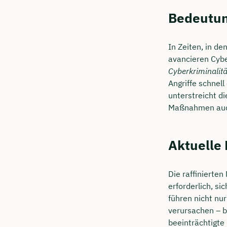
Bedeutun
In Zeiten, in d
avancieren Cybe
Cyberkriminalit
Angriffe schnel
unterstreicht d
Maßnahmen auch
Aktuelle
Die raffinierte
erforderlich, si
führen nicht nu
verursachen – b
beeinträchtigte 