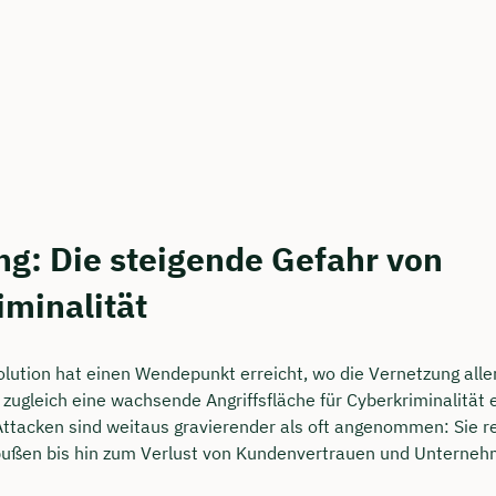
rei & unverbindlich
en Sie jetzt Ihren Wunschtermin:
ting buchen
ng: Die steigende Gefahr von
iminalität
volution hat einen Wendepunkt erreicht, wo die Vernetzung alle
zugleich eine wachsende Angriffsfläche für Cyberkriminalität e
Attacken sind weitaus gravierender als oft angenommen: Sie r
nbußen bis hin zum Verlust von Kundenvertrauen und Unterneh