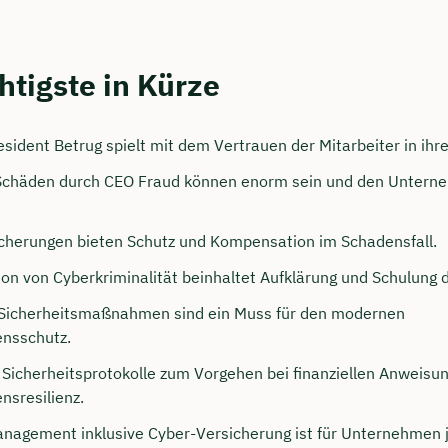
htigste in Kürze
sident Betrug spielt mit dem Vertrauen der Mitarbeiter in ihr
 Schäden durch CEO Fraud können enorm sein und den Untern
cherungen bieten Schutz und Kompensation im Schadensfall.
persönliches
ion von Cyberkriminalität beinhaltet Aufklärung und Schulung d
ngsgespräch mit Tobias
Sicherheitsmaßnahmen sind ein Muss für den modernen
eck sichern 🤝
nsschutz.
Sicherheitsprotokolle zum Vorgehen bei finanziellen Anweisun
 dich Montag bis Freitag von 8 bis 18 Uhr
sresilienz.
ca. 30 Minuten
anagement inklusive Cyber-Versicherung ist für Unternehmen 