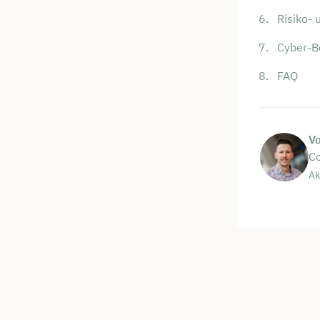
Risiko- 
Cyber-B
FAQ
V
Co
Ak