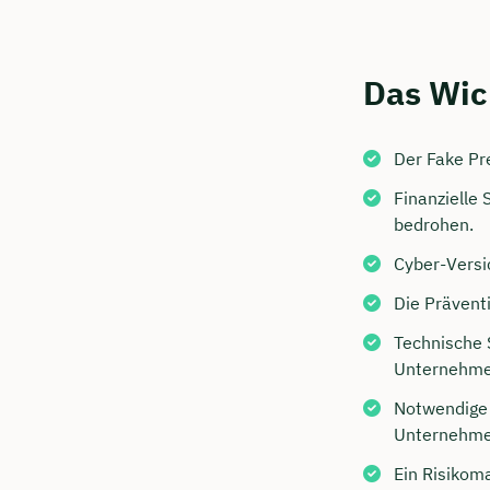
Das Wic
Der Fake Pre
Finanzielle
bedrohen.
Cyber-Versi
Jetzt 
Die Prävent
Beratu
Technische 
Niendi
Unternehme
Notwendige 
Wir beraten
Unternehmen
Dauer: 
Ein Risikom