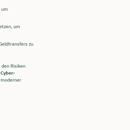
, um
setzen, um
Geldtransfers zu
t den Risiken
e
Cyber-
t moderner