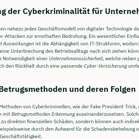
g der Cyberkriminalität für Untern
enen nahezu jedes Geschäftsmodell von digitaler Technologie du
r-Attacken zur ernsthaften Bedrohung. Ein wesentlicher Einflu
ät Auswirkungen
ist die Abhängigkeit von IT-Strukturen, wodurc
l eine Unterbrechung des Betriebsalltags nach sich ziehen kön
ie Notwendigkeit einer
Unternehmenssicherheit
, welche neben 
 den Rückhalt durch eine passende
Cyber-Versicherung
umfa
 Betrugsmethoden und deren Folgen
n Methoden von Cyberkriminellen, wie der Fake President Trick
ch mit
Betrugsmethoden Erkennung
auseinanderzusetzen. Solche
r zu direkten finanziellen Schäden, sondern können auch indire
eispielsweise durch den Aufwand für die Schadensbehebung o
Geschäftstätigkeit.