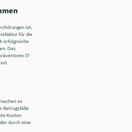
ehmen
rchdrungen ist,
ssfaktor für die
h erfolgreiche
nen. Das
präventiven IT-
sst.
, machen es
 Betrugsfälle
kte Kosten
der durch eine