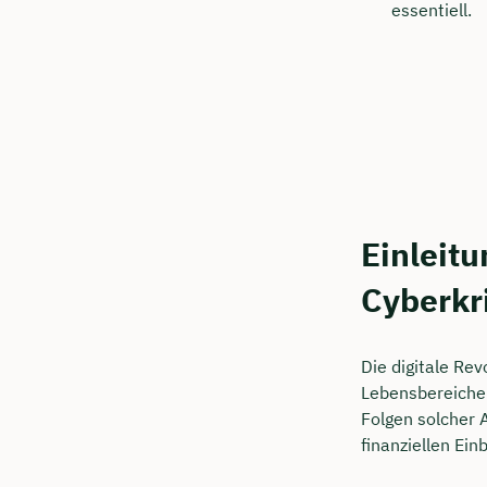
Kostenf
essentiell.
🗓️ Wähl
Mee
Einleitu
Cyberkr
Die digitale Re
Lebensbereiche 
Folgen solcher 
finanziellen Ei