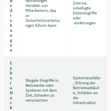
B
fahrlässiges
Interna,
e
Handeln von
unbefugte
d
Mitarbeitern, das
Datenzugriffe
r
zu
oder
o
Sicherheitsverletzu
-änderungen
h
ngen führen kann
u
n
g
e
n
C
y
b
e
Systemausfälle
Illegale Eingriffe in
r
, Störung der
Netzwerke oder
a
Betriebsabläuf
Systeme mit dem
tt
e, Schäden an
Ziel, Schaden zu
a
der
verursachen
c
Infrastruktur
k