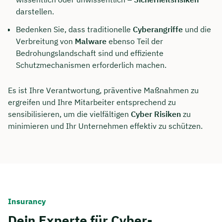
darstellen.
Bedenken Sie, dass traditionelle
Cyberangriffe
und die
Verbreitung von
Malware
ebenso Teil der
Bedrohungslandschaft sind und effiziente
Schutzmechanismen erforderlich machen.
Es ist Ihre Verantwortung, präventive Maßnahmen zu
ergreifen und Ihre Mitarbeiter entsprechend zu
sensibilisieren, um die vielfältigen
Cyber Risiken
zu
minimieren und Ihr Unternehmen effektiv zu schützen.
Jetzt persönliches
Beratungsgespräch mit
Tobias Niendieck sichern 🤝
Insurancy
Wir beraten dich Montag bis Freitag von 8 bis
Dein Experte für Cyber-
18 Uhr