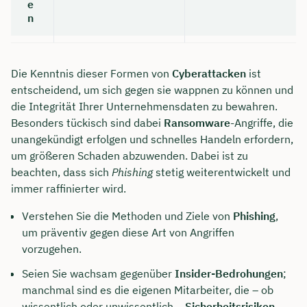
e
n
Die Kenntnis dieser Formen von
Cyberattacken
ist
entscheidend, um sich gegen sie wappnen zu können und
die Integrität Ihrer Unternehmensdaten zu bewahren.
Besonders tückisch sind dabei
Ransomware
-Angriffe, die
unangekündigt erfolgen und schnelles Handeln erfordern,
um größeren Schaden abzuwenden. Dabei ist zu
beachten, dass sich
Phishing
stetig weiterentwickelt und
immer raffinierter wird.
Verstehen Sie die Methoden und Ziele von
Phishing
,
um präventiv gegen diese Art von Angriffen
vorzugehen.
Seien Sie wachsam gegenüber
Insider-Bedrohungen
;
manchmal sind es die eigenen Mitarbeiter, die – ob
wissentlich oder unwissentlich –
Sicherheitsrisiken