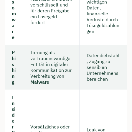
s
wichtigen
verschlüsselt und
o
Daten,
für deren Freigabe
m
finanzielle
ein Lösegeld
w
Verluste durch
fordert
a
Lösegeldzahlun
r
gen
e
P
Tarnung als
Datendiebstahl
hi
vertrauenswürdige
, Zugang zu
s
Entität in digitaler
sensiblen
hi
Kommunikation zur
Unternehmens
n
Verbreitung von
bereichen
g
Malware
I
n
si
d
e
r-
Vorsätzliches oder
Leak von