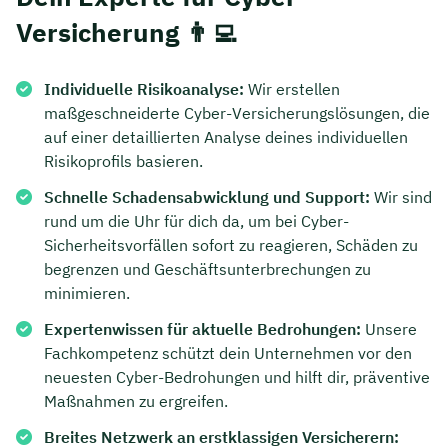
Versicherung 👨‍💻
Dauer: ca. 30 Minuten
Kostenfrei & unverbindlich
Individuelle Risikoanalyse:
Wir erstellen
maßgeschneiderte Cyber-Versicherungslösungen, die
auf einer detaillierten Analyse deines individuellen
🗓️ Wählen Sie jetzt Ihren Wunschtermin:
Risikoprofils basieren.
Schnelle Schadensabwicklung und Support:
Wir sind
Meeting buchen
rund um die Uhr für dich da, um bei Cyber-
Sicherheitsvorfällen sofort zu reagieren, Schäden zu
begrenzen und Geschäftsunterbrechungen zu
minimieren.
Expertenwissen für aktuelle Bedrohungen:
Unsere
Fachkompetenz schützt dein Unternehmen vor den
neuesten Cyber-Bedrohungen und hilft dir, präventive
Maßnahmen zu ergreifen.
Breites Netzwerk an erstklassigen Versicherern: