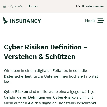
Kunde werden
>
Cyber-Versicherung
>
Risiken
Startseite
Menü
Versicherungen
Cyber Risiken Definition –
Unternehmen
Verstehen & Schützen
Finanzen
Wir leben in einem digitalen Zeitalter, in dem die
Expats
Datensicherheit
für Ihr Unternehmen höchste Priorität
hat.
Über Uns
Cyber Risiken
sind mittlerweile eine allgegenwärtige
Gefahr, deren
Definition von Cyber-Risiko
sich nicht
allein auf den Akt des digitalen Diebstahls beschränkt.
Kontakt