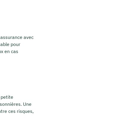
e assurance avec
sable pour
ux en cas
 petite
aisonnières. Une
tre ces risques,