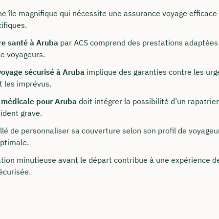
ne île magnifique qui nécessite une assurance voyage efficace
ifiques.
re santé à Aruba
par ACS comprend des prestations adaptées 
de voyageurs.
voyage sécurisé à Aruba
implique des garanties contre les ur
t les imprévus.
 médicale pour Aruba
doit intégrer la possibilité d’un rapatri
ident grave.
t nous joindre
illé de personnaliser sa couverture selon son profil de voyage
onseillons du lundi au vendredi de 8h à 18h
optimale.
tion minutieuse avant le départ contribue à une expérience d
surancy.de
écurisée.
 235 962 875
notre profil LinkedIn