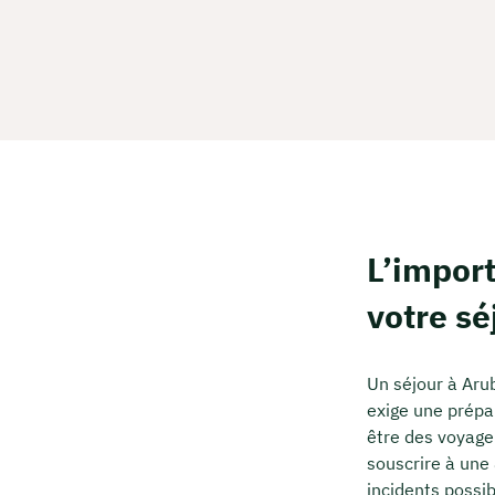
L’impor
votre sé
Un séjour à Aru
exige une prépar
être des voyageu
souscrire à une
incidents possib