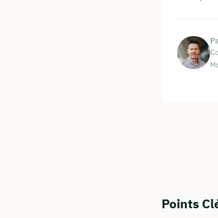
P
Co
Mo
Points Cl