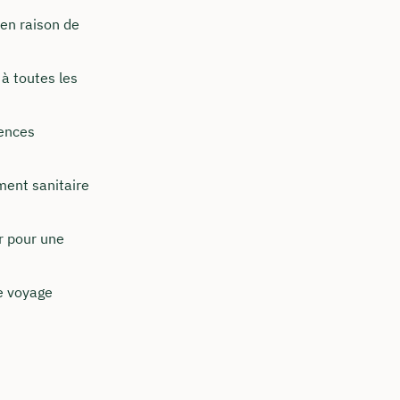
 en raison de
à toutes les
gences
ement sanitaire
ur pour une
e voyage