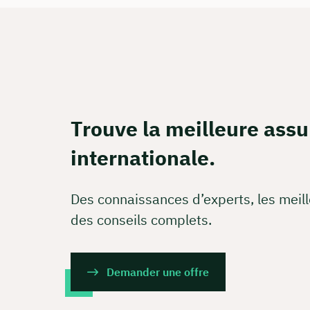
Ou réser
Calcul 
Apprene
Trouve la meilleure ass
Rés
internationale.
Des connaissances d’experts, les meill
des conseils complets.
Demander une offre