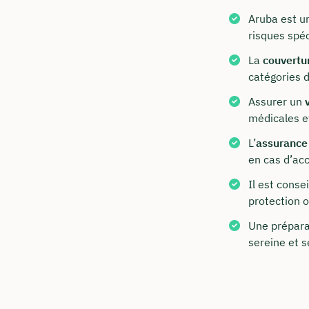
Aruba est u
risques spéc
La
couvertu
catégories 
Assurer un
médicales e
L’
assurance
en cas d’acc
Commen
Il est conse
Nous vous c
protection 
Une prépara
info@in
sereine et s
+49 30
Visitez 