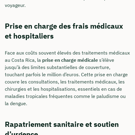
voyageur.
Prise en charge des frais médicaux
et hospitaliers
Face aux coûts souvent élevés des traitements médicaux
au Costa Rica, la
prise en charge médicale
s’élève
jusqu’à des limites substantielles de couverture,
touchant parfois le million d’euros. Cette prise en charge
Comment nous joindre
couvre les consultations, les traitements médicaux, les
Nous vous conseillons du lundi au vendredi de
chirurgies et les hospitalisations, essentiels en cas de
8h à 18h
maladies tropicales fréquentes comme le paludisme ou
la dengue.
info@insurancy.de
+49 30 235 962 875
Rapatriement sanitaire et soutien
d’urgence
Visitez notre profil LinkedIn