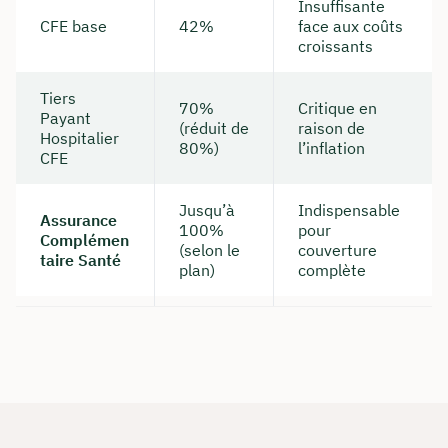
Insuffisante
CFE base
42%
face aux coûts
croissants
Tiers
70%
Critique en
Payant
(réduit de
raison de
Hospitalier
80%)
l’inflation
CFE
Jusqu’à
Indispensable
Assurance
100%
pour
Complémen
Comment nous joindre
(selon le
couverture
taire Santé
plan)
complète
Nous vous conseillons du lundi au vendredi de
8h à 18h
info@insurancy.de
+49 30 235 962 875
Visitez notre profil LinkedIn