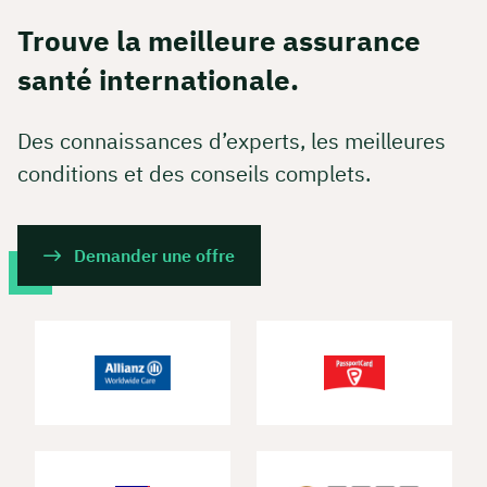
Trouve la meilleure assurance
Ou réservez une réunion web gratuite
santé internationale.
Calcul de tous les coûts en direct et par
Des connaissances d’experts, les meilleures
partage d'écran
conditions et des conseils complets.
Apprenez à nous connaître personnellement,
en direct et en couleur
Demander une offre
Réserver une réunion