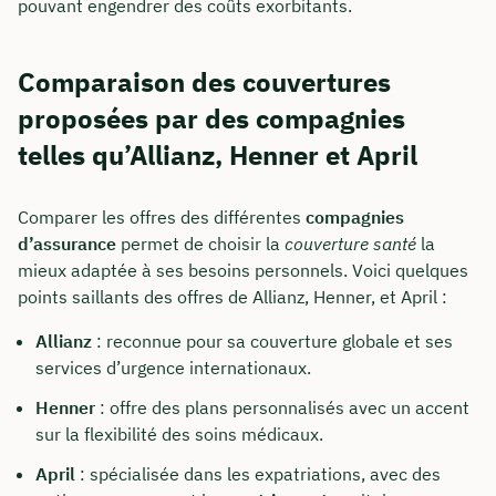
pouvant engendrer des coûts exorbitants.
Comparaison des couvertures
proposées par des compagnies
telles qu’Allianz, Henner et April
Comparer les offres des différentes
compagnies
d’assurance
permet de choisir la
couverture santé
la
mieux adaptée à ses besoins personnels. Voici quelques
Comment nous joindre
points saillants des offres de Allianz, Henner, et April :
Nous vous conseillons du lundi au vendredi de
Allianz
: reconnue pour sa couverture globale et ses
8h à 18h
services d’urgence internationaux.
info@insurancy.de
Henner
: offre des plans personnalisés avec un accent
sur la flexibilité des soins médicaux.
+49 30 235 962 875
April
: spécialisée dans les expatriations, avec des
Visitez notre profil LinkedIn