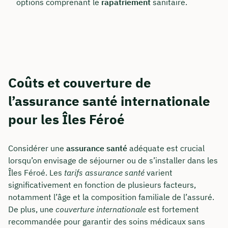
options comprenant le
rapatriement
sanitaire.
Ou réservez une réunion web gratuite
Calcul de tous les coûts en direct et par
partage d'écran
Coûts et couverture de
Apprenez à nous connaître personnellement,
en direct et en couleur
l’assurance santé internationale
pour les Îles Féroé
Réserver une réunion
Considérer une
assurance santé
adéquate est crucial
lorsqu’on envisage de séjourner ou de s’installer dans les
Îles Féroé. Les
tarifs assurance santé
varient
significativement en fonction de plusieurs facteurs,
notamment l’âge et la composition familiale de l’assuré.
De plus, une
couverture internationale
est fortement
recommandée pour garantir des soins médicaux sans