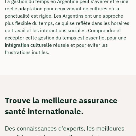
La gestion du temps en Argentine peut s’avérer être une
réelle adaptation pour ceux venant de cultures où la
ponctualité est rigide. Les Argentins ont une approche
plus flexible du temps, ce qui se reflète dans les horaires
de travail et les interactions sociales. Comprendre et
accepter cette gestion du temps est essentiel pour une
intégration culturelle
réussie et pour éviter les
frustrations inutiles.
Comment nous joindre
Nous vous conseillons du lundi au vendredi de
8h à 18h
Trouve la meilleure assurance
santé internationale.
info@insurancy.de
+49 30 235 962 875
Des connaissances d’experts, les meilleures
Visitez notre profil LinkedIn