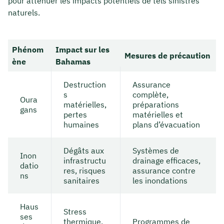
pour atténuer les impacts potentiels de tels sinistres
naturels.
Phénom
Impact sur les
Mesures de précaution
ène
Bahamas
Destruction
Assurance
s
complète,
Oura
matérielles,
préparations
gans
pertes
matérielles et
humaines
plans d’évacuation
Dégâts aux
Systèmes de
Inon
infrastructu
drainage efficaces,
datio
res, risques
assurance contre
ns
sanitaires
les inondations
Haus
Stress
ses
thermique,
Programmes de