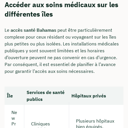
Accéder aux soins médicaux sur les
différentes îles
Le
accès santé Bahamas
peut être particulièrement
complexe pour ceux résidant ou voyageant sur les îles
plus petites ou plus isolées. Les installations médicales
publiques y sont souvent limitées et les horaires
d’ouverture peuvent ne pas convenir en cas d’urgence.
Par conséquent, il est essentiel de planifier à l’avance
Comment nous joindre
pour garantir l’accès aux soins nécessaires.
Nous vous conseillons du lundi au vendredi de
8h à 18h
Services de santé
Île
Hôpitaux privés
publics
info@insurancy.de
Ne
+49 30 235 962 875
w
Plusieurs hôpitaux
Pr
Cliniques
bien équipés,
Visitez notre profil LinkedIn