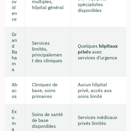
ov
multiples,
spécialistes
id
hôpital général
disponibles
en
ce
Ou réservez une réunion web gratuite
Calcul de tous les coûts en direct et par
Gr
partage d'écran
an
Services
d
Quelques
hôpitaux
Apprenez à nous connaître personnellement,
limités,
Ba
privés
avec
principalemen
en direct et en couleur
ha
services d’urgence
t des cliniques
m
a
Réserver une réunion
Ab
Cliniques de
Aucun hôpital
ac
base, soins
privé, accès aux
os
primaires
soins limité
Ex
Soins de santé
u
Services médicaux
de base
m
privés limités
disponibles
a