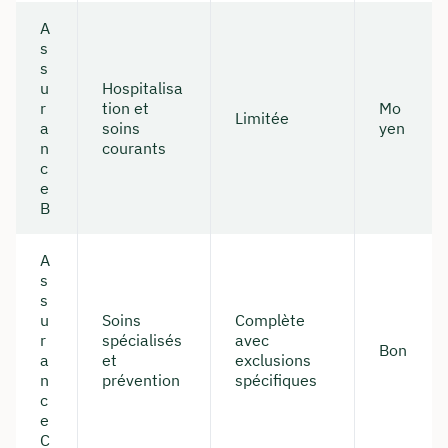
A
s
s
u
Hospitalisa
r
tion et
Mo
Limitée
a
soins
yen
n
courants
c
e
B
A
s
s
u
Soins
Complète
r
spécialisés
avec
Bon
a
et
exclusions
n
prévention
spécifiques
c
e
C