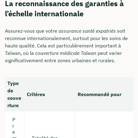
La reconnaissance des garanties à
l’échelle internationale
Assurez-vous que votre
assurance santé expatriés
soit
reconnue internationalement, surtout pour les soins de
haute qualité. Cela est particulièrement important à
Taïwan, où la
couverture médicale Taïwan
peut varier
significativement entre zones urbaines et rurales.
Comment nous joindre
Type
Nous vous conseillons du lundi au vendredi de
de
Critères
Recommandé pour
8h à 18h
couve
rture
info@insurancy.de
P
+49 30 235 962 875
r
e
Visitez notre profil LinkedIn
m
Totalité des