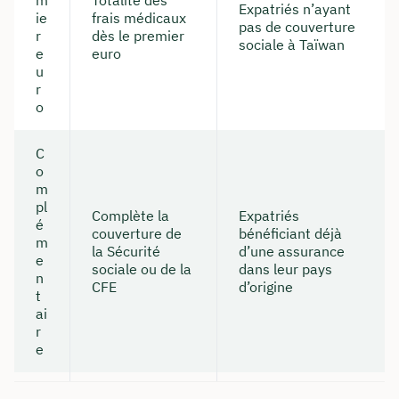
Expatriés n’ayant
ie
frais médicaux
pas de couverture
r
dès le premier
sociale à Taïwan
e
euro
Ou réservez une réunion web gratuite
u
r
Calcul de tous les coûts en direct et par
o
partage d'écran
Apprenez à nous connaître personnellement,
C
en direct et en couleur
o
m
pl
Complète la
Expatriés
é
Réserver une réunion
couverture de
bénéficiant déjà
m
la Sécurité
d’une assurance
e
sociale ou de la
dans leur pays
n
CFE
d’origine
t
ai
r
e