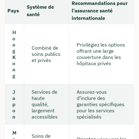
Recommandations pour
Système de
Pays
l’assurance santé
santé
internationale
H
o
n
Privilégiez les options
Combiné de
g
offrant une large
soins publics
K
couverture dans les
et privés
o
hôpitaux privés
n
g
J
Services de
Assurez-vous
a
haute
d’inclure des
p
qualité,
garanties spécifiques
o
largement
pour les services
n
accessibles
spécialisés
M
Soins de