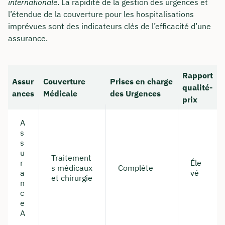
internationale
. La rapidité de la gestion des urgences et
l’étendue de la couverture pour les hospitalisations
imprévues sont des indicateurs clés de l’efficacité d’une
assurance.
Rapport
Assur
Couverture
Prises en charge
qualité-
ances
Médicale
des Urgences
prix
A
s
s
u
Traitement
r
Éle
s médicaux
Complète
a
vé
et chirurgie
n
c
e
A