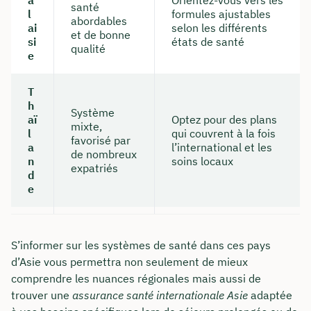
a
Orientez-vous vers les
santé
l
formules ajustables
abordables
ai
selon les différents
et de bonne
si
états de santé
qualité
e
T
h
Système
aï
Optez pour des plans
mixte,
l
qui couvrent à la fois
favorisé par
a
l’international et les
de nombreux
n
soins locaux
expatriés
d
e
S’informer sur les systèmes de santé dans ces pays
d’Asie vous permettra non seulement de mieux
comprendre les nuances régionales mais aussi de
trouver une
assurance santé internationale Asie
adaptée