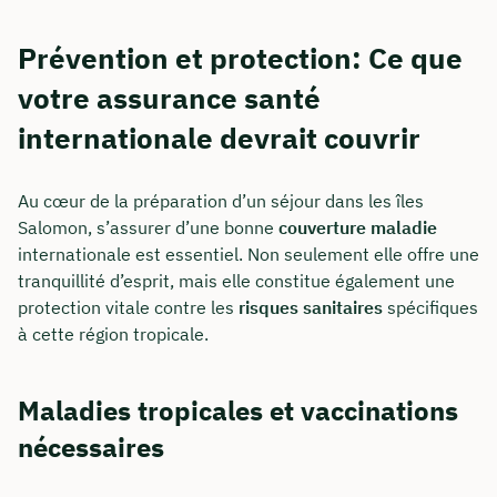
Prévention et protection: Ce que
Ou réservez une réunion web gratuite
votre assurance santé
Calcul de tous les coûts en direct et par
internationale devrait couvrir
partage d'écran
Apprenez à nous connaître personnellement,
Au cœur de la préparation d’un séjour dans les îles
en direct et en couleur
Salomon, s’assurer d’une bonne
couverture maladie
internationale est essentiel. Non seulement elle offre une
tranquillité d’esprit, mais elle constitue également une
Réserver une réunion
protection vitale contre les
risques sanitaires
spécifiques
à cette région tropicale.
Maladies tropicales et vaccinations
nécessaires