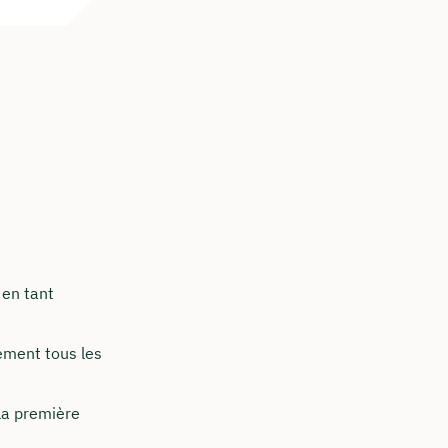
 en tant
ement tous les
 la première