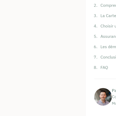
Compren
La Cart
Choisir 
Assuranc
Les dém
Conclus
FAQ
P
Co
Mo