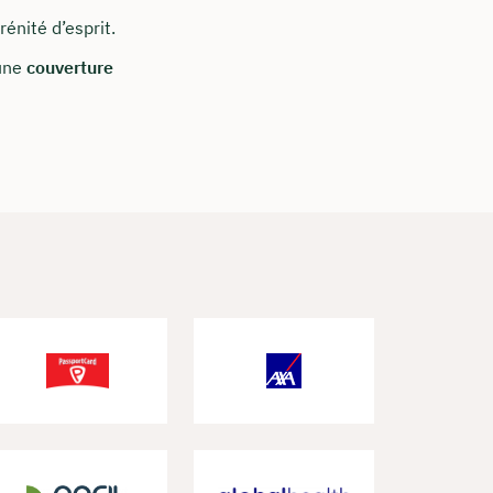
énité d’esprit.
 une
couverture