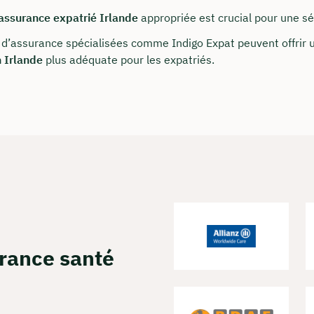
assurance expatrié Irlande
appropriée est crucial pour une sér
vez une réunion web gratuite
 d’assurance spécialisées comme Indigo Expat peuvent offrir
 Irlande
plus adéquate pour les expatriés.
de tous les coûts en direct et par partage d'écran
z à nous connaître personnellement, en direct et en couleur
erver une réunion
urance santé