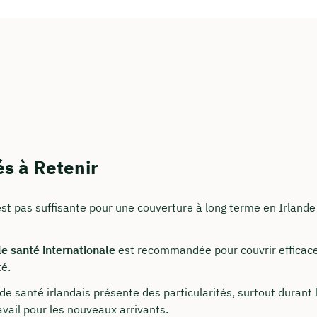
és à Retenir
t nous joindre
onseillons du lundi au vendredi de 8h à 18h
st pas suffisante pour une couverture à long terme en Irlande
surancy.de
e santé internationale
est recommandée pour couvrir efficac
 235 962 875
té.
notre profil LinkedIn
e santé irlandais présente des particularités, surtout durant
vail pour les nouveaux arrivants.