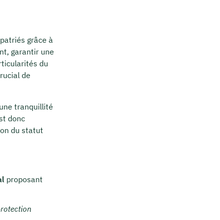
patriés grâce à
t, garantir une
ticularités du
rucial de
ne tranquillité
est donc
ion du statut
al
proposant
rotection