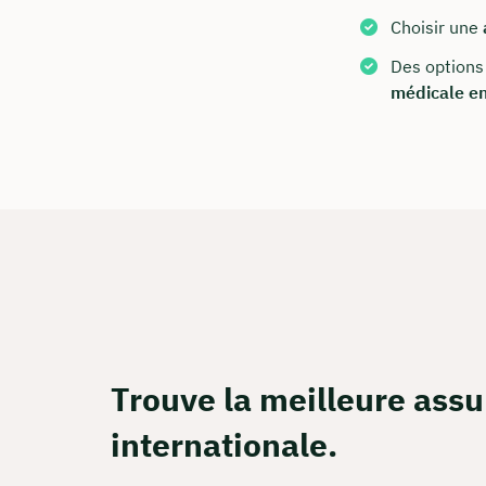
Choisir une
Ou réser
Des options
médicale en
Calcul 
Apprene
Rés
Trouve la meilleure ass
internationale.