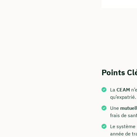
Points Cl
Commen
Nous vous c
La
CEAM
n’e
qu’expatrié.
info@in
Une
mutuell
+49 30
frais de san
Visitez 
Le système d
année de tra