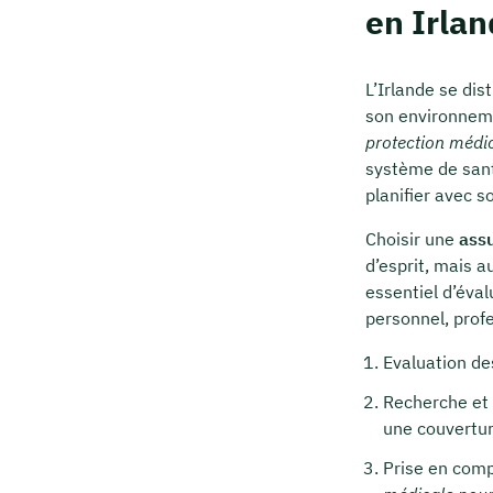
en Irla
L’Irlande se di
son environneme
protection médic
système de santé
planifier avec s
Choisir une
ass
d’esprit, mais a
essentiel d’éval
personnel, prof
Evaluation de
Recherche et
une couvertur
Prise en com