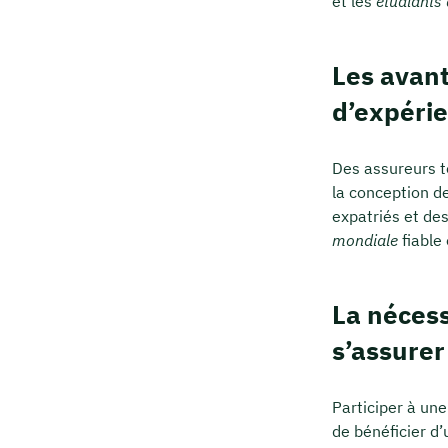
et les
étudiants 
Les avant
d’expéri
Des assureurs t
la conception d
expatriés et de
mondiale
fiable 
La nécess
s’assurer
Participer à un
de bénéficier d