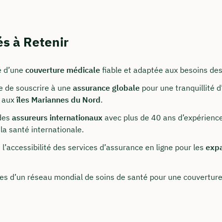
és à Retenir
é d’une
couverture médicale
fiable et adaptée aux besoins de
e de souscrire à une
assurance globale
pour une tranquillité d
r aux
îles Mariannes du Nord
.
t nous joindre
 des
assureurs internationaux
avec plus de 40 ans d’expérience
la santé internationale.
onseillons du lundi au vendredi de 8h à 18h
et l’accessibilité des services d’assurance en ligne pour les
expa
surancy.de
es d’un réseau mondial de soins de santé pour une couverture
 235 962 875
notre profil LinkedIn