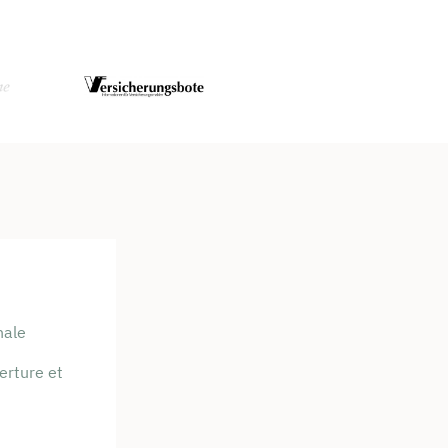
nale
erture et