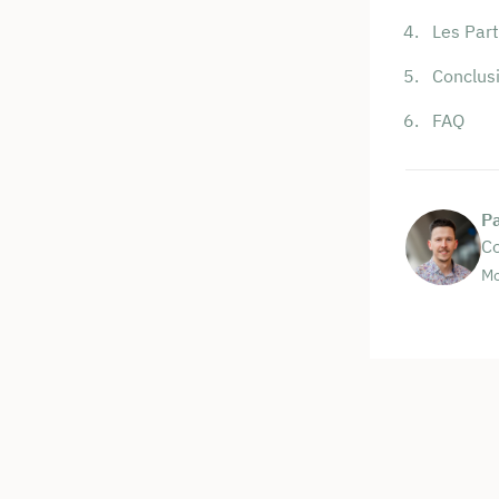
Les Par
Conclus
FAQ
P
Co
Mo