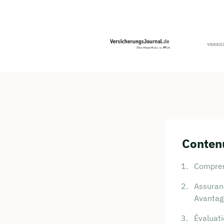
Contenu
Compren
Assuranc
Avantag
Évaluat