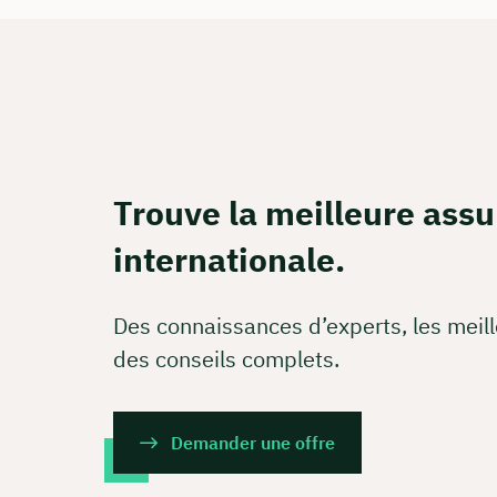
Ou réser
Calcul 
Apprene
Trouve la meilleure ass
Rés
internationale.
Des connaissances d’experts, les meill
des conseils complets.
Demander une offre