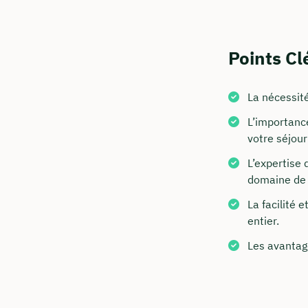
Points Cl
La nécessit
L’importanc
votre séjou
Commen
L’expertise
domaine de 
Nous vous c
La facilité 
entier.
info@in
Les avantag
+49 30
Visitez 