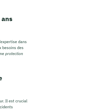
 ans
’expertise dans
x besoins des
une
protection
e
 Il est crucial
ncidents