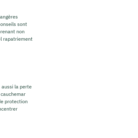
rangères
conseils sont
prenant non
el rapatriement
 aussi la perte
le cauchemar
de protection
ncentrer