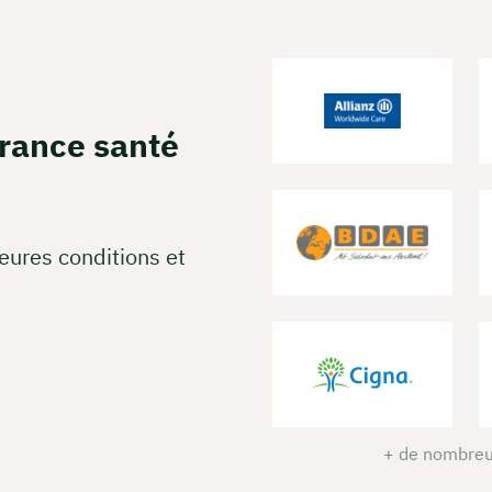
vez une réunion web gratuite
de tous les coûts en direct et par partage d'écran
urance santé
z à nous connaître personnellement, en direct et en couleur
erver une réunion
eures conditions et
+ de nombreu