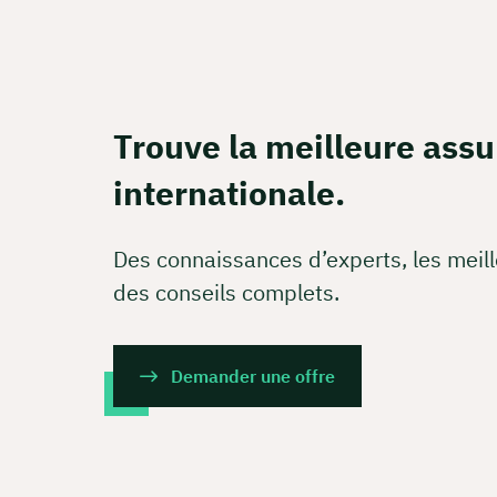
Ou réser
Calcul 
Trouve la meilleure ass
Apprene
internationale.
Rés
Des connaissances d’experts, les meill
des conseils complets.
Demander une offre