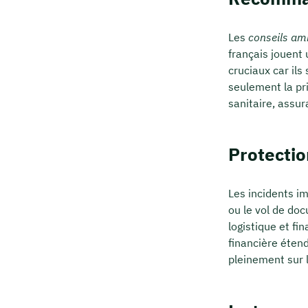
Les
conseils a
français jouent
cruciaux car il
seulement la pr
sanitaire, assur
Protectio
Les incidents im
ou le vol de do
logistique et fi
financière étend
pleinement sur l