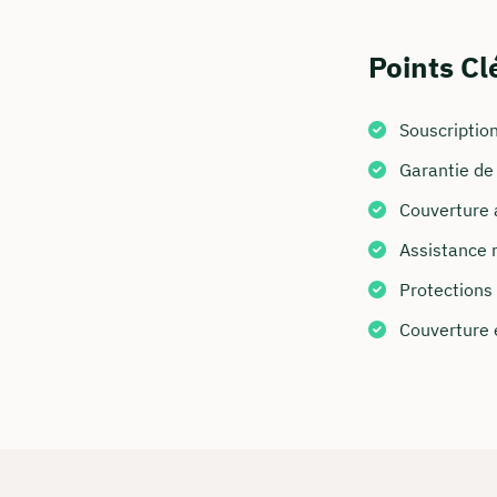
Points Cl
Souscription
Garantie d
Couverture 
Assistance r
Commen
Protections 
Nous vous c
Couverture é
info@in
+49 30
Visitez 