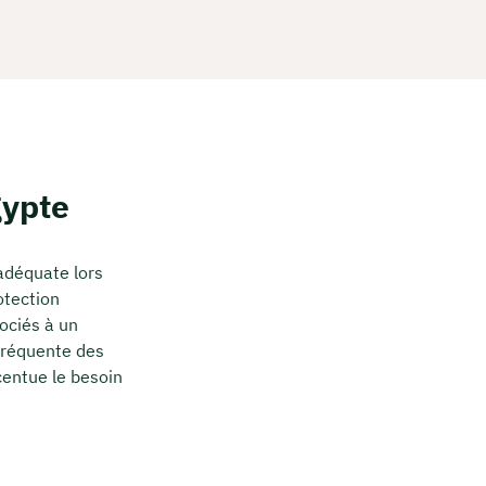
gypte
déquate lors
otection
ociés à un
 fréquente des
centue le besoin