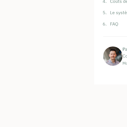
Coûts d
Le systè
FAQ
P
Co
Mo