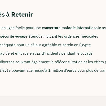
és à Retenir
 en ligne facile pour une
couverture maladie internationale
av
e
sécurité voyage
étendue incluant les urgences médicales
adéquate pour un séjour agréable et serein en Égypte
apide et efficace en cas d’incidents pendant le voyage
t nous joindre
diverses couvrant également la téléconsultation et les effets
onseillons du lundi au vendredi de 8h à 18h
levée pouvant aller jusqu’à 1 million d’euros pour plus de tranq
surancy.de
 235 962 875
notre profil LinkedIn