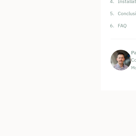
Installa
Conclus
FAQ
P
Co
Mo