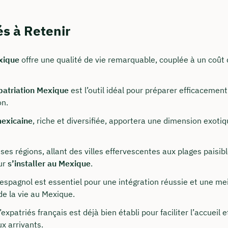
és à Retenir
xique
offre une qualité de vie remarquable, couplée à un coût d
patriation Mexique
est l’outil idéal pour préparer efficacement
on.
t nous joindre
mexicaine
, riche et diversifiée, apportera une dimension exotiq
onseillons du lundi au vendredi de 8h à 18h
s régions, allant des villes effervescentes aux plages paisibl
ur
s’installer au Mexique
.
surancy.de
espagnol est essentiel pour une intégration réussie et une mei
 235 962 875
de la vie au Mexique.
notre profil LinkedIn
expatriés français est déjà bien établi pour faciliter l’accueil e
x arrivants.