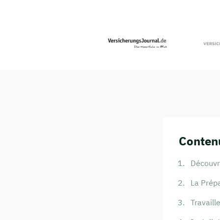
Contenu
Découvri
La Prépa
Travaill