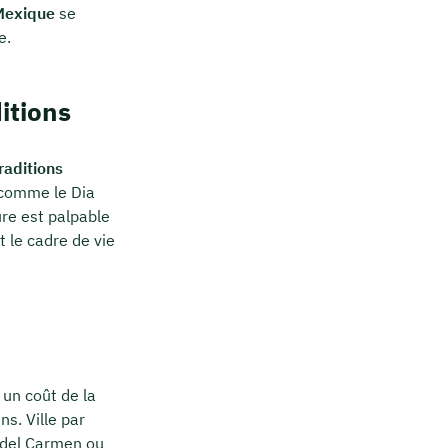
 Mexique
se
e.
itions
raditions
 comme le Dia
ure est palpable
 le cadre de vie
 un coût de la
s. Ville par
 del Carmen ou