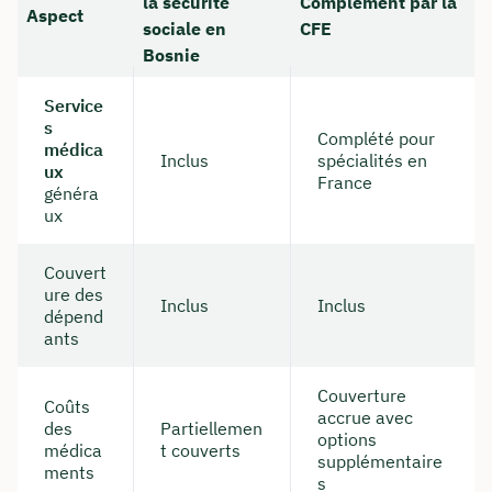
la sécurité
Complément par la
Aspect
sociale en
CFE
Bosnie
Service
s
Complété pour
médica
Inclus
spécialités en
ux
France
généra
ux
Couvert
ure des
Inclus
Inclus
dépend
ants
Couverture
Coûts
accrue avec
des
Partiellemen
options
médica
t couverts
supplémentaire
ments
s