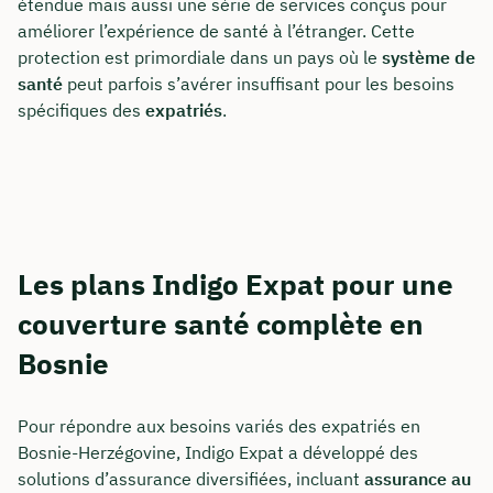
étendue mais aussi une série de services conçus pour
améliorer l’expérience de santé à l’étranger. Cette
protection est primordiale dans un pays où le
système de
santé
peut parfois s’avérer insuffisant pour les besoins
spécifiques des
expatriés
.
Comment nous joindre
Les plans Indigo Expat pour une
couverture santé complète en
Nous vous conseillons du lundi au vendredi de
8h à 18h
Bosnie
info@insurancy.de
Pour répondre aux besoins variés des expatriés en
+49 30 235 962 875
Bosnie-Herzégovine, Indigo Expat a développé des
solutions d’assurance diversifiées, incluant
assurance au
Visitez notre profil LinkedIn