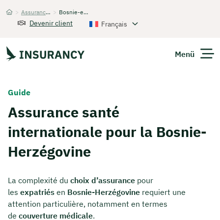
>
Assurance santé internationale
>
Bosnie-et-Herzégovine
Startseite
Devenir client
Français
Menü
Guide
Assurance santé
internationale pour la Bosnie-
Herzégovine
La complexité du
choix d’assurance
pour
les
expatriés
en
Bosnie-Herzégovine
requiert une
attention particulière, notamment en termes
de
couverture médicale
.