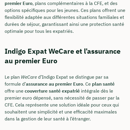
premier Euro
, plans complémentaires à la CFE, et des
options spécifiques pour les jeunes. Ces plans offrent une
flexibilité adaptée aux différentes situations familiales et
Ou réservez une réunion web gratuite
durées de séjour, garantissant ainsi une protection santé
Calcul de tous les coûts en direct et par
optimale pour tous les expatriés.
partage d'écran
Apprenez à nous connaître personnellement,
Indigo Expat WeCare et l’assurance
en direct et en couleur
au premier Euro
Réserver une réunion
Le plan
WeCare
d’Indigo Expat se distingue par sa
formule d’
assurance au premier Euro
. Ce
plan santé
offre une
couverture santé expatrié
intégrale dès le
premier euro dépensé, sans nécessité de passer par la
CFE. Cela représente une solution idéale pour ceux qui
souhaitent une simplicité et une efficacité maximales
dans la gestion de leur santé à l’étranger.