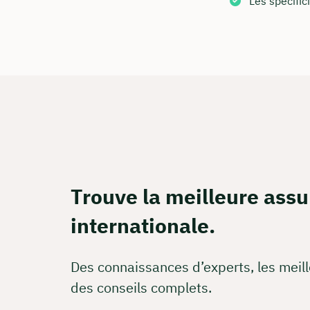
Les spécific
Ou réser
Calcul 
Apprene
Rés
Trouve la meilleure ass
internationale.
Des connaissances d’experts, les meill
des conseils complets.