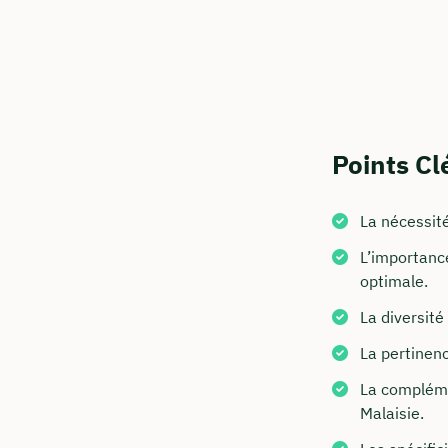
Points Cl
La nécessit
Commen
L’importanc
Nous vous c
optimale.
La diversit
info@in
La pertinenc
+49 30
La compléme
Visitez 
Malaisie.