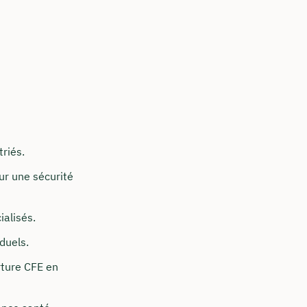
riés.
ur une sécurité
ialisés.
duels.
rture CFE en