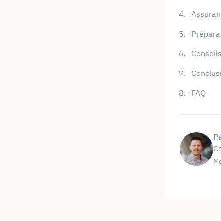
Assuranc
Prépara
Conseils
Conclus
FAQ
P
Co
Mo