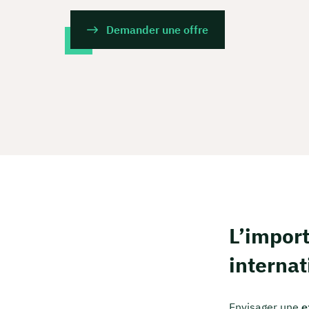
Demander une offre
L’impor
internat
Envisager une
e