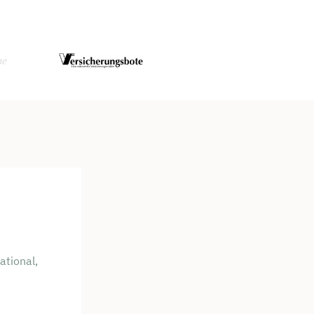
é
ational,