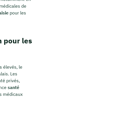
 médicales de
isie
pour les
n pour les
 élevés, le
lais. Les
té privés,
ance
santé
ns médicaux