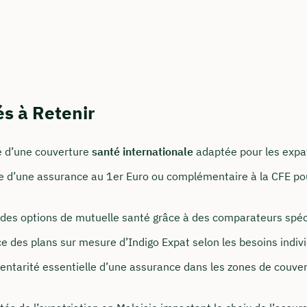
és à Retenir
é d’une couverture
santé internationale
adaptée pour les expat
t nous joindre
e d’une assurance au 1er Euro ou complémentaire à la CFE po
onseillons du lundi au vendredi de 8h à 18h
é des options de mutuelle santé grâce à des comparateurs spéc
surancy.de
e des plans sur mesure d’Indigo Expat selon les besoins indivi
 235 962 875
ntarité essentielle d’une assurance dans les zones de couve
notre profil LinkedIn