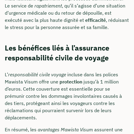
Le service de
rapatriement
, qu’il s’agisse d’une situation
d’urgence médicale ou du retour de dépouille, est
exécuté avec la plus haute dignité et
efficacité
, réduisant
le stress pour la personne assurée et sa famille.
Les bénéfices liés à l’assurance
responsabilité civile de voyage
Comment nous joindre
L’
responsabilité civile voyage
incluse dans les polices
Mawista Visum offre une
protection
jusqu’à 1 million
Nous vous conseillons du lundi au vendredi de
d’euros. Cette couverture est essentielle pour se
8h à 18h
prémunir contre les dommages involontaires causés à
des tiers, protégeant ainsi les voyageurs contre les
info@insurancy.de
réclamations qui pourraient survenir lors de leurs
déplacements.
+49 30 235 962 875
En résumé, les
avantages Mawista Visum
assurent une
Visitez notre profil LinkedIn