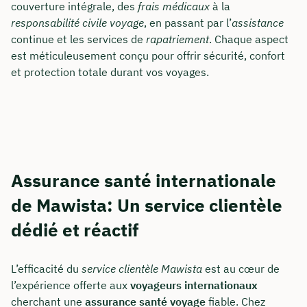
couverture intégrale, des
frais médicaux
à la
responsabilité civile voyage
, en passant par l’
assistance
continue et les services de
rapatriement
. Chaque aspect
Ou réservez une réunion web gratuite
est méticuleusement conçu pour offrir sécurité, confort
Calcul de tous les coûts en direct et par
et protection totale durant vos voyages.
partage d'écran
Apprenez à nous connaître personnellement,
en direct et en couleur
Assurance santé internationale
Réserver une réunion
de Mawista: Un service clientèle
dédié et réactif
L’efficacité du
service clientèle Mawista
est au cœur de
l’expérience offerte aux
voyageurs internationaux
cherchant une
assurance santé voyage
fiable. Chez