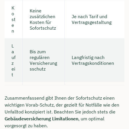
K
Keine
o
zusätzlichen
Je nach Tarif und
st
Kosten für
Vertragsgestaltung
e
Sofortschutz
n
L
a
Bis zum
uf
regulären
Langfristig nach
z
Versicherung
Vertragskonditionen
ei
sschutz
t
Zusammenfassend gibt Ihnen der Sofortschutz einen
wichtigen Vorab-Schutz, der gezielt für Notfälle wie den
Unfalltod konzipiert ist. Beachten Sie jedoch stets die
Gebäudeversicherung Limitationen
, um optimal
vorgesorgt zu haben.