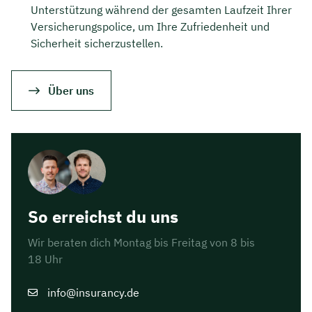
Unterstützung während der gesamten Laufzeit Ihrer
Dauer: ca. 30 Minuten
Versicherungspolice, um Ihre Zufriedenheit und
Sicherheit sicherzustellen.
Kostenfrei & unverbindlich
Über uns
🗓️ Wählen Sie jetzt Ihren Wunschtermin:
Meeting buchen
So erreichst du uns
Wir beraten dich Montag bis Freitag von 8 bis
18 Uhr
info@insurancy.de