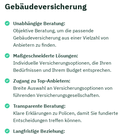
Gebäudeversicherung
Unabhängige Beratung:
Objektive Beratung, um die passende
Gebäudeversicherung aus einer Vielzahl von
Anbietern zu finden.
Maßgeschneiderte Lösungen:
Individuelle Versicherungsoptionen, die Ihren
Bedürfnissen und Ihrem Budget entsprechen.
Zugang zu Top-Anbietern:
Breite Auswahl an Versicherungsoptionen von
Jetzt persönliches
führenden Versicherungsgesellschaften.
Beratungsgespräch mit Jonas
Transparente Beratung:
Ubben sichern 🤝
Klare Erklärungen zu Policen, damit Sie fundierte
Entscheidungen treffen können.
Wir beraten dich Montag bis Freitag von 8 bis
Langfristige Beziehung:
18 Uhr