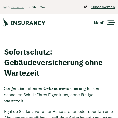
Kunde werden
>
Gebäudeversicherung
>
Ohne Wartezeit
Startseite
Menü
Versicherungen
Sofortschutz:
Unternehmen
Gebäudeversicherung ohne
Finanzen
Wartezeit
Expats
Sorgen Sie mit einer
Gebäudeversicherung
für den
schnellen Schutz Ihres Eigentums, ohne lästige
Über Uns
Wartezeit
.
Egal ob Sie kurz vor einer Reise stehen oder spontan eine
Kontakt
Absicherung benötigen – mit dem
Sofortschutz
genießen