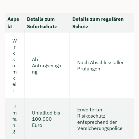
Aspe
Details zum
Details zum regulären
kt
Sofortschutz
Schutz
W
ir
k
s
Ab
Nach Abschluss aller
a
Antragseinga
Prüfungen
m
ng
k
ei
t
U
Erweiterter
m
Unfalltod bis
Risikoschutz
fa
100.000
entsprechend der
n
Euro
Versicherungspolice
g