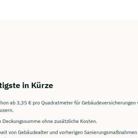
persönliches
igste in Kürze
ngsgespräch mit Jonas
hon ab 3,35 € pro Quadratmeter für Gebäudeversicherungen 
sichern 🤝
usern.
 dich Montag bis Freitag von 8 bis 18 Uhr
e Deckungssumme ohne zusätzliche Kosten.
ca. 30 Minuten
eit von Gebäudealter und vorherigen Sanierungsmaßnahmen 