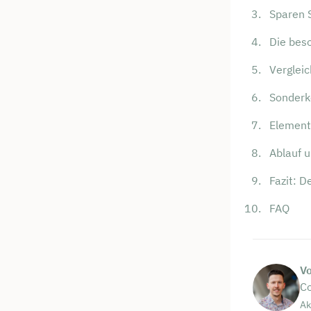
Sparen S
Die bes
Verglei
Sonderk
Element
Ablauf 
Fazit: 
FAQ
V
Co
Ak