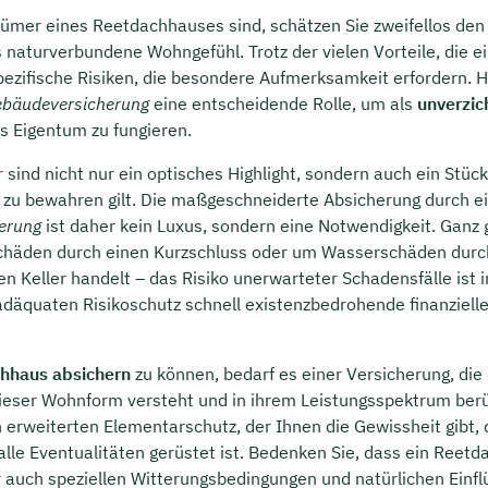
ümer eines Reetdachhauses sind, schätzen Sie zweifellos den 
naturverbundene Wohngefühl. Trotz der vielen Vorteile, die e
spezifische Risiken, die besondere Aufmerksamkeit erfordern. Hi
Gebäudeversicherung
eine entscheidende Rolle, um als
unverzic
es Eigentum zu fungieren.
sind nicht nur ein optisches Highlight, sondern auch ein Stück
es zu bewahren gilt. Die maßgeschneiderte Absicherung durch e
erung
ist daher kein Luxus, sondern eine Notwendigkeit. Ganz g
chäden durch einen Kurzschluss oder um Wasserschäden durc
Keller handelt – das Risiko unerwarteter Schadensfälle ist
däquaten Risikoschutz schnell existenzbedrohende finanzielle
hhaus absichern
zu können, bedarf es einer Versicherung, die 
 dieser Wohnform versteht und in ihrem Leistungsspektrum berü
n erweiterten Elementarschutz, der Ihnen die Gewissheit gibt, 
lle Eventualitäten gerüstet ist. Bedenken Sie, dass ein Reet
 auch speziellen Witterungsbedingungen und natürlichen Einf