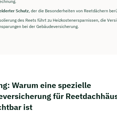
echnung.
rei & unverbindlich
iderter Schutz
, der die Besonderheiten von Reetdächern berü
Isolierung des Reets führt zu Heizkostenersparnissen, die Ver
en Sie jetzt Ihren Wunschtermin:
nsparungen bei der Gebäudeversicherung.
ting buchen
ung: Warum eine spezielle
versicherung für Reetdachhäu
htbar ist