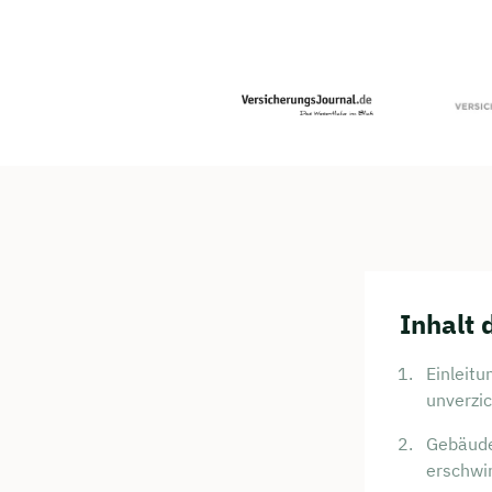
Inhalt 
Einleit
unverzic
Gebäude
erschwi