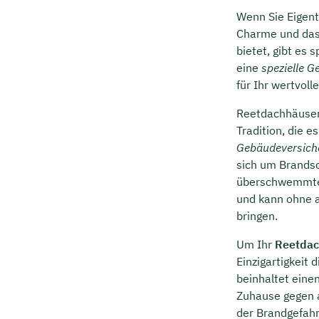
Wenn Sie Eigent
Charme und das 
bietet, gibt es 
eine
spezielle 
für Ihr wertvoll
Reetdachhäuser 
Tradition, die 
Gebäudeversich
sich um Brands
überschwemmten 
und kann ohne a
bringen.
Um Ihr
Reetdac
Einzigartigkeit
beinhaltet eine
Zuhause gegen a
der Brandgefahr