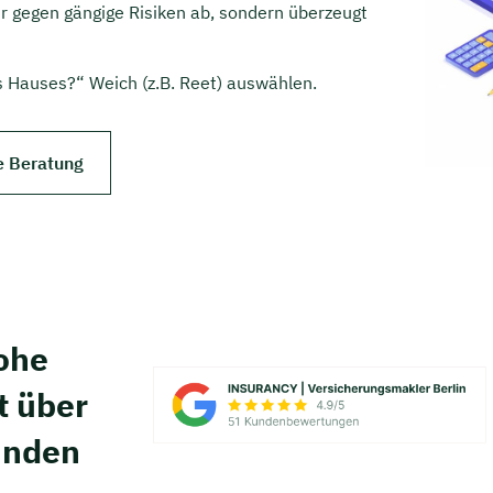
ur gegen gängige Risiken ab, sondern überzeugt
 Hauses?“ Weich (z.B. Reet) auswählen.
e Beratung
hohe
t über
unden