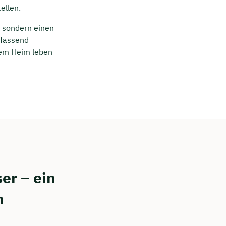
ellen.
, sondern einen
mfassend
rem Heim leben
er – ein
n