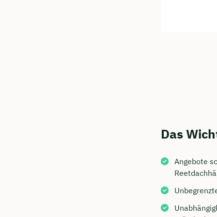
Jetzt 
Das Wicht
Beratu
Angebote sc
Ubben 
Reetdachhä
Wir beraten
Unbegrenzt
Dauer: 
Unabhängigk