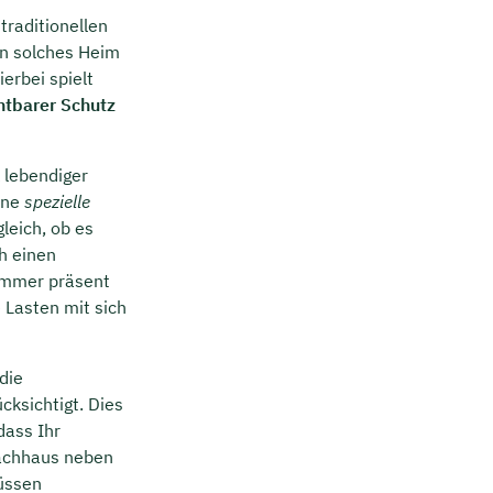
traditionellen
in solches Heim
erbei spielt
htbarer Schutz
 lebendiger
ine
spezielle
leich, ob es
h einen
 immer präsent
 Lasten mit sich
die
cksichtigt. Dies
dass Ihr
dachhaus neben
lüssen