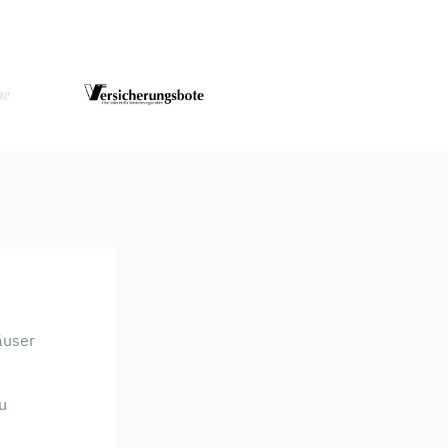
äuser
u