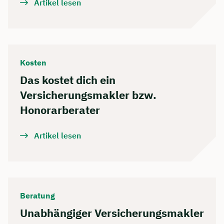
Artikel lesen
Wir beraten dich Montag bis Freitag von 8 bis
18 Uhr
🗓️ Wählen Sie jetzt Ihren Wunschtermin:
Kosten
Dauer: ca. 30 Minuten
Das kostet dich ein
Kostenfrei & unverbindlich
Versicherungsmakler bzw.
Honorarberater
Meeting buchen
Artikel lesen
Beratung
Unabhängiger Versicherungsmakler