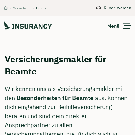
Kunde werden
>
Versicherungsmakler
>
Beamte
Startseite
Menü
Versicherungen
Versicherungsmakler für
Unternehmen
Beamte
Finanzen
Wir kennen uns als Versicherungsmakler mit
Expats
den
Besonderheiten für Beamte
aus, können
dich eingehend zur Beihilfeversicherung
Über Uns
beraten und sind dein direkter
Ansprechpartner zu allen
Kontakt
Versicherungsthemen, die für dich wichtig