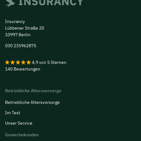
Insurancy
Lübbener Straße 20
10997 Berlin
030 235962875
4,9
von
5
Sternen
140
Bewertungen
Insurancy - Finance &
Betriebliche Altersvorsorge
Insurance UG
Betriebliche Altersvorsorge
Im Test
Versicherungsmakler aus Berlin
Unser Service
- Insurancy
Anonym
Gewerbekunden