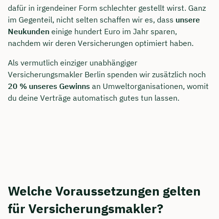
dafür in irgendeiner Form schlechter gestellt wirst. Ganz
im Gegenteil, nicht selten schaffen wir es, dass
unsere
Neukunden
einige hundert Euro im Jahr sparen,
nachdem wir deren Versicherungen optimiert haben.
Als vermutlich einziger unabhängiger
Versicherungsmakler Berlin spenden wir zusätzlich noch
20 % unseres Gewinns
an Umweltorganisationen, womit
du deine Verträge automatisch gutes tun lassen.
Jetzt persönliches
Beratungsgespräch sichern 🤝
Welche Voraussetzungen gelten
Wir beraten dich Montag bis Freitag von 8 bis
18 Uhr
für Versicherungsmakler?