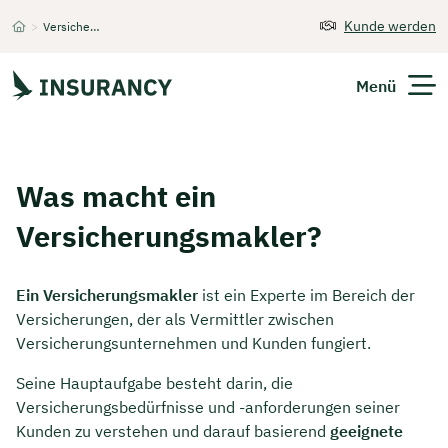
Kunde werden
>
Versicherungsmakler
Startseite
Menü
Versicherungen
Was macht ein
Unternehmen
Versicherungsmakler?
Finanzen
Ein Versicherungsmakler
ist ein Experte im Bereich der
Expats
Versicherungen, der als Vermittler zwischen
Versicherungsunternehmen und Kunden fungiert.
Über Uns
Seine Hauptaufgabe besteht darin, die
Versicherungsbedürfnisse und -anforderungen seiner
Kunden zu verstehen und darauf basierend
geeignete
Kontakt