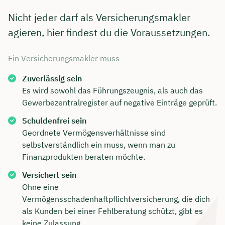
Nicht jeder darf als Versicherungsmakler
🗓️ Wählen Sie jetzt Ihren Wunschtermin:
agieren, hier findest du die Voraussetzungen.
Dauer: ca. 30 Minuten
Kostenfrei & unverbindlich
Ein Versicherungsmakler muss
Zuverlässig sein
Meeting buchen
Es wird sowohl das Führungszeugnis, als auch das
Gewerbezentralregister auf negative Einträge geprüft.
Schuldenfrei sein
Geordnete Vermögensverhältnisse sind
selbstverständlich ein muss, wenn man zu
Finanzprodukten beraten möchte.
Versichert sein
Ohne eine
Vermögensschadenhaftpflichtversicherung, die dich
als Kunden bei einer Fehlberatung schützt, gibt es
keine Zulassung.