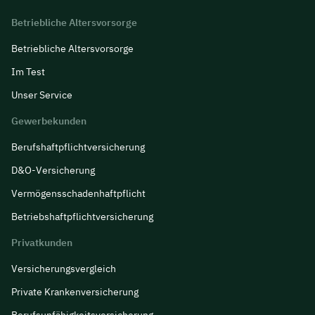
Insurancy - Finance &
Betriebliche Altersvorsorge
Insurance UG
Betriebliche Altersvorsorge
Im Test
Versicherungsmakler aus Berlin
Unser Service
- Insurancy
Anonym
Gewerbekunden
Berufs­haftpflicht­versicherung
D&O-Versicherung
Vermögensschadenhaftpflicht
Betriebshaftpflichtversicherung
Privatkunden
Versicherungsvergleich
Private Krankenversicherung
Berufsunfähigkeitsversicherung