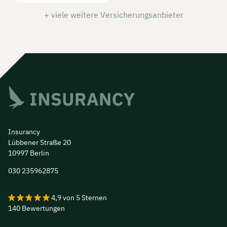
+ viele weitere Versicherungsanbieter
Insurancy
Lübbener Straße 20
10997 Berlin
030 235962875
4,9
von
5
Sternen
140
Bewertungen