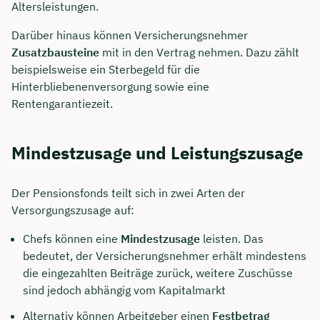
Altersleistungen.
Darüber hinaus können Versicherungsnehmer
Zusatzbausteine
mit in den Vertrag nehmen. Dazu zählt
beispielsweise ein Sterbegeld für die
Hinterbliebenenversorgung sowie eine
Rentengarantiezeit.
Mindestzusage und Leistungszusage
Der Pensionsfonds teilt sich in zwei Arten der
Versorgungszusage auf:
Jetzt persönliches
Chefs können eine
Mindestzusage
leisten. Das
Beratungsgespräch mit
bedeutet, der Versicherungsnehmer erhält mindestens
Tobias Niendieck sichern 🤝
die eingezahlten Beiträge zurück, weitere Zuschüsse
sind jedoch abhängig vom Kapitalmarkt
Wir beraten dich Montag bis Freitag von 8 bis
Alternativ können Arbeitgeber einen
Festbetrag
18 Uhr