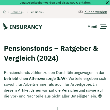
Jetzt Arbeitgeber werben und bis zu 500 € erhalten
Kunde werden
>
Betriebliche Altersvorsorge
>
Pensionsfonds
Startseite
Menü
Versicherungen
Pensionsfonds – Ratgeber &
Unternehmen
Vergleich (2024)
Finanzen
Pensionsfonds zählen zu den Durchführungswegen in der
Expats
betrieblichen Altersvorsorge (bAV)
. Vorteile ergeben sich
sowohl für Arbeitnehmer als auch für Arbeitgeber. In
Über Uns
diesem Artikel gehen wir auf die Versicherung sowie auf
die Vor- und Nachteile aus Sicht aller Beteiligten ein. 🙂
Kontakt