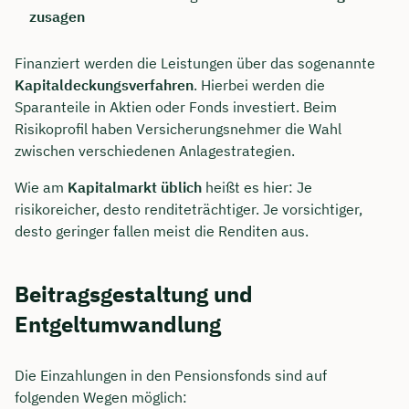
zusagen
Dauer: ca. 30 Minuten
Finanziert werden die Leistungen über das sogenannte
Kostenfrei & unverbindlich
Kapitaldeckungsverfahren
. Hierbei werden die
Sparanteile in Aktien oder Fonds investiert. Beim
Risikoprofil haben Versicherungsnehmer die Wahl
🗓️ Wählen Sie jetzt Ihren Wunschtermin:
zwischen verschiedenen Anlagestrategien.
Wie am
Kapitalmarkt üblich
heißt es hier: Je
Meeting buchen
risikoreicher, desto renditeträchtiger. Je vorsichtiger,
desto geringer fallen meist die Renditen aus.
Beitragsgestaltung und
Entgeltumwandlung
Die Einzahlungen in den Pensionsfonds sind auf
folgenden Wegen möglich: