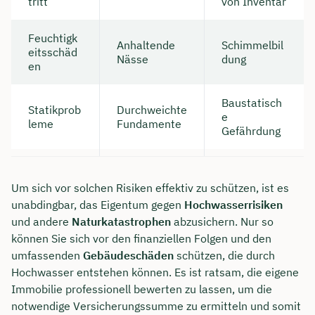
tritt
von Inventar
Feuchtigk
Anhaltende
Schimmelbil
eitsschäd
Nässe
dung
en
Baustatisch
Statikprob
Durchweichte
e
leme
Fundamente
Gefährdung
Um sich vor solchen Risiken effektiv zu schützen, ist es
unabdingbar, das Eigentum gegen
Hochwasserrisiken
Jetzt persönliches
und andere
Naturkatastrophen
abzusichern. Nur so
können Sie sich vor den finanziellen Folgen und den
Beratungsgespräch mit Jonas
umfassenden
Gebäudeschäden
schützen, die durch
Ubben sichern 🤝
Hochwasser entstehen können. Es ist ratsam, die eigene
Immobilie professionell bewerten zu lassen, um die
Wir beraten dich Montag bis Freitag von 8 bis
notwendige Versicherungssumme zu ermitteln und somit
18 Uhr