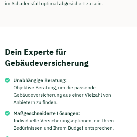
im Schadensfall optimal abgesichert zu sein.
Dauer: ca. 30 Minuten
Kostenfrei & unverbindlich
🗓️ Wählen Sie jetzt Ihren Wunschtermin:
Dein Experte für
Gebäudeversicherung
Meeting buchen
Unabhängige Beratung:
Objektive Beratung, um die passende
Gebäudeversicherung aus einer Vielzahl von
Anbietern zu finden.
Maßgeschneiderte Lösungen:
Individuelle Versicherungsoptionen, die Ihren
Bedürfnissen und Ihrem Budget entsprechen.