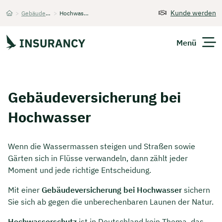
Kunde werden
>
Gebäudeversicherung
>
Hochwasser
Startseite
Menü
Versicherungen
Gebäudeversicherung bei
Unternehmen
Hochwasser
Finanzen
Wenn die Wassermassen steigen und Straßen sowie
Expats
Gärten sich in Flüsse verwandeln, dann zählt jeder
Moment und jede richtige Entscheidung.
Über Uns
Mit einer
Gebäudeversicherung bei Hochwasser
sichern
Sie sich ab gegen die unberechenbaren Launen der Natur.
Kontakt
Hochwasserschutz
ist in Deutschland kein Thema, das