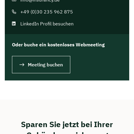
Dauer: ca. 30 Minuten
+49 (0)30 235 962 875
Kostenfrei & unverbindlich
LinkedIn Profil besuchen
🗓️ Wählen Sie jetzt Ihren Wunschtermin:
Oder buche ein kostenloses Webmeeting
Meeting buchen
Meeting buchen
Sparen Sie jetzt bei Ihrer