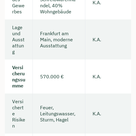
K.A.
Gewe
ndel, 40%
rbes
Wohngebäude
Lage
und
Frankfurt am
Ausst
Main, moderne
K.A.
attun
Ausstattung
g
Versi
cheru
570.000 €
K.A.
ngssu
mme
Versi
chert
Feuer,
e
Leitungswasser,
K.A.
Risike
Sturm, Hagel
n