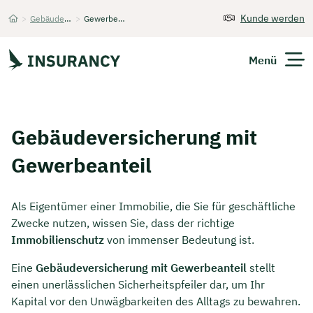
Kunde werden
>
Gebäudeversicherung
>
Gewerbeanteil
Startseite
Menü
Versicherungen
Gebäudeversicherung mit
Unternehmen
Gewerbeanteil
Finanzen
Als Eigentümer einer Immobilie, die Sie für geschäftliche
Expats
Zwecke nutzen, wissen Sie, dass der richtige
Immobilienschutz
von immenser Bedeutung ist.
Über Uns
Eine
Gebäudeversicherung mit Gewerbeanteil
stellt
einen unerlässlichen Sicherheitspfeiler dar, um Ihr
Kapital vor den Unwägbarkeiten des Alltags zu bewahren.
Kontakt