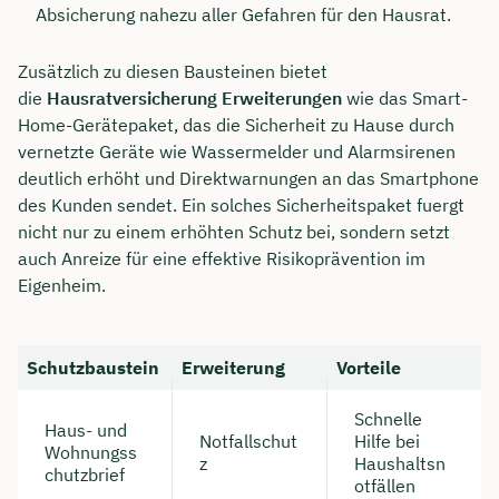
Absicherung nahezu aller Gefahren für den Hausrat.
Zusätzlich zu diesen Bausteinen bietet
die
Hausratversicherung Erweiterungen
wie das Smart-
Home-Gerätepaket, das die Sicherheit zu Hause durch
vernetzte Geräte wie Wassermelder und Alarmsirenen
deutlich erhöht und Direktwarnungen an das Smartphone
des Kunden sendet. Ein solches Sicherheitspaket fuergt
nicht nur zu einem erhöhten Schutz bei, sondern setzt
auch Anreize für eine effektive Risikoprävention im
Eigenheim.
Jetzt persönliches
Schutzbaustein
Erweiterung
Vorteile
Beratungsgespräch mit Jonas
Schnelle
Ubben sichern 🤝
Haus- und
Notfallschut
Hilfe bei
Wohnungss
z
Haushaltsn
Wir beraten dich Montag bis Freitag von 8 bis
chutzbrief
otfällen
18 Uhr