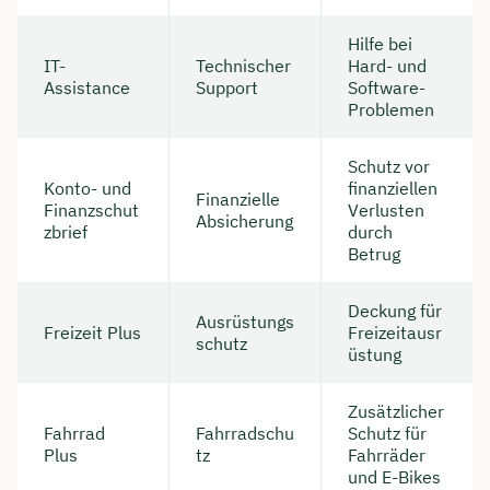
Dauer: ca. 30 Minuten
Hilfe bei
IT-
Technischer
Hard- und
Kostenfrei & unverbindlich
Assistance
Support
Software-
Problemen
🗓️ Wählen Sie jetzt Ihren Wunschtermin:
Schutz vor
Konto- und
finanziellen
Finanzielle
Finanzschut
Verlusten
Absicherung
Meeting buchen
zbrief
durch
Betrug
Deckung für
Ausrüstungs
Freizeit Plus
Freizeitausr
schutz
üstung
Zusätzlicher
Fahrrad
Fahrradschu
Schutz für
Plus
tz
Fahrräder
und E-Bikes