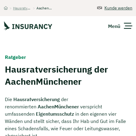
Kunde werden
>
Hausratversicherung
>
AachenMünchener
Startseite
Menü
Versicherungen
Ratgeber
Unternehmen
Hausratversicherung der
AachenMünchener
Finanzen
Expats
Die
Hausratversicherung
der
renommierten
AachenMünchener
verspricht
Über Uns
umfassenden
Eigentumsschutz
in den eigenen vier
Wänden und stellt sicher, dass Ihr Hab und Gut im Falle
eines Schadensfalls, wie Feuer oder Leitungswasser,
Kontakt
abgesichert ist.