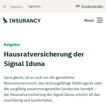
Kunde werden
>
Hausratversicherung
>
Signal Iduna
Startseite
Menü
Versicherungen
Ratgeber
Unternehmen
Hausratversicherung der
Signal Iduna
Finanzen
Expats
Ganz gleich, ob es sich um die gemütliche
Wohnzimmercouch, das leistungsfähige Elektrogerät oder
Über Uns
die sorgfältig zusammengestellte Garderobe handelt –
die Hausratversicherung der Signal Iduna schützt all das
zuverlässig und komfortabel.
Kontakt