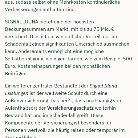
aus, sodass selbst ohne Mehrkosten kontinuierliche
Verbesserungen enthalten sind.
SIGNAL IDUNA bietet eine der höchsten
Deckungssummen am Markt, mit bis zu 75 Mio. €
versichert. Dies ist ein wesentlicher Vorteil, der im
Schadenfall einen signifikanten Unterschied ausmachen
kann. Andererseits ermöglicht eine mögliche
Selbstbeteiligung in einigen Tarifen, wie zum Beispiel 500
Euro, Kosteneinsparungen bei den monatlichen
Beiträgen.
Ein weiterer zentraler Bestandteil der
Signal Iduna
Leistungen
ist der weltweite Schutz durch eine
Jetzt persönliches
Außenversicherung. Das heißt, dass unabhängig vom
Beratungsgespräch mit Jonas
Aufenthaltsort der
Versicherungsschutz
weiterhin
Bestand hat und im Schadenfall greift. Diese
Ubben sichern 🤝
Komponente der Versicherung ist besonders für
Wir beraten dich Montag bis Freitag von 8 bis
Personen wertvoll, die häufig reisen oder temporär im
18 Uhr
Ausland leben.