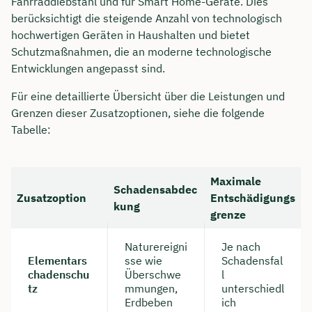
Fahrraddiebstahl und für Smart Home-Geräte. Dies
berücksichtigt die steigende Anzahl von technologisch
hochwertigen Geräten in Haushalten und bietet
Schutzmaßnahmen, die an moderne technologische
Entwicklungen angepasst sind.
Für eine detaillierte Übersicht über die Leistungen und
Grenzen dieser Zusatzoptionen, siehe die folgende
Tabelle:
Maximale
Schadensabdec
Zusatzoption
Entschädigungs
kung
grenze
Naturereigni
Je nach
Elementars
sse wie
Schadensfal
chadenschu
Überschwe
l
tz
mmungen,
unterschiedl
Erdbeben
ich