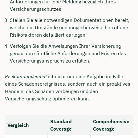
Anforderungen für eine Meldung bezüglich Ihres
Versicherungsschutzes.
Stellen Sie alle notwendigen Dokumentationen bereit,
welche die Umstände und möglicherweise betroffene
Risikofaktoren detailliert darlegen.
Verfolgen Sie die Anweisungen Ihrer Versicherung
genau, um sämtliche Anforderungen und Fristen des
Versicherungsanspruchs zu erfüllen.
Risikomanagement
ist nicht nur eine Aufgabe im Falle
eines Schadensereignisses, sondern auch ein proaktives
Handeln, das Schäden vorbeugen und den
Jetzt persönliches
Versicherungsschutz optimieren kann.
Beratungsgespräch mit Jonas
Ubben sichern 🤝
Standard
Comprehensive
Vergleich
Coverage
Coverage
Wir beraten dich Montag bis Freitag von 8 bis
18 Uhr