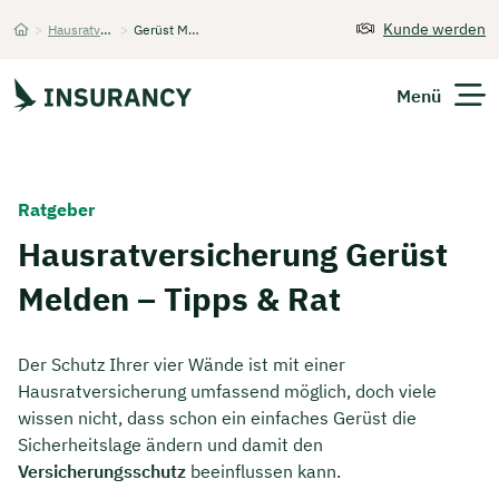
Kunde werden
>
Hausratversicherung
>
Gerüst Melden
Startseite
Menü
Versicherungen
Ratgeber
Unternehmen
Hausratversicherung Gerüst
Melden – Tipps & Rat
Finanzen
Expats
Der Schutz Ihrer vier Wände ist mit einer
Hausratversicherung umfassend möglich, doch viele
Über Uns
wissen nicht, dass schon ein einfaches Gerüst die
Sicherheitslage ändern und damit den
Versicherungsschutz
beeinflussen kann.
Kontakt