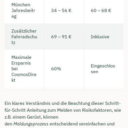
München
Jahresbeitr
34 – 56 €
60 – 68 €
Dauer: ca. 30 Minuten
ag
Kostenfrei & unverbindlich
Zusätzlicher
Fahrradschu
69 – 91 €
Inklusive
🗓️ Wählen Sie jetzt Ihren Wunschtermin:
tz
Maximale
Meeting buchen
Ersparnis
Eingeschlos
bei
60%
sen
CosmosDire
kt
Ein klares Verständnis und die Beachtung dieser Schritt-
für-Schritt Anleitung zum Melden von Risikofaktoren, wie
z.B. einem Gerüst, können
den
Meldungsprozess
entscheidend vereinfachen und