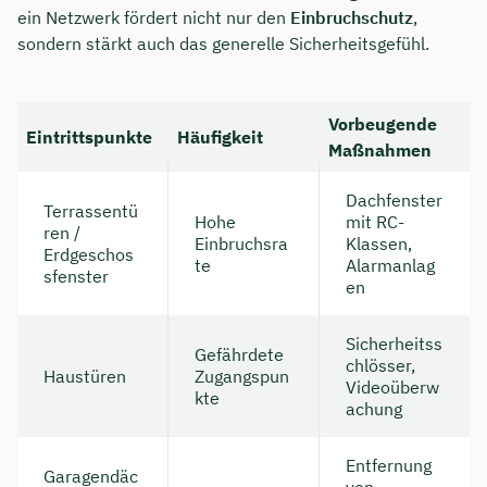
ein Netzwerk fördert nicht nur den
Einbruchschutz
,
sondern stärkt auch das generelle Sicherheitsgefühl.
Vorbeugende
Eintrittspunkte
Häufigkeit
Maßnahmen
Dachfenster
Terrassentü
Hohe
mit RC-
ren /
Einbruchsra
Klassen,
Erdgeschos
te
Alarmanlag
sfenster
en
Sicherheitss
Gefährdete
chlösser,
Haustüren
Zugangspun
Videoüberw
kte
achung
Entfernung
Garagendäc
von