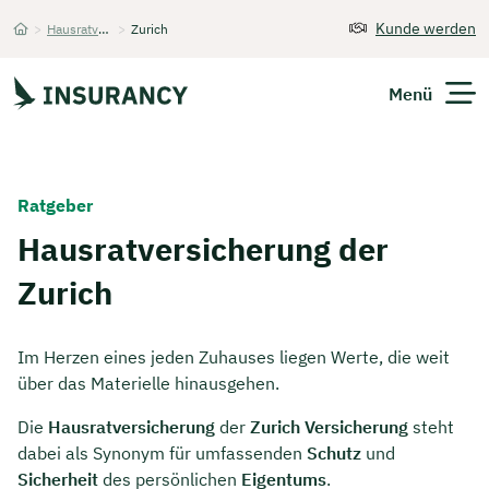
Kunde werden
>
Hausratversicherung
>
Zurich
Startseite
Menü
Versicherungen
Ratgeber
Unternehmen
Hausratversicherung der
Zurich
Finanzen
Expats
Im Herzen eines jeden Zuhauses liegen Werte, die weit
über das Materielle hinausgehen.
Über Uns
Die
Hausratversicherung
der
Zurich Versicherung
steht
dabei als Synonym für umfassenden
Schutz
und
Kontakt
Sicherheit
des persönlichen
Eigentums
.