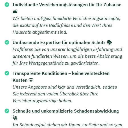
Individuelle Versicherungslösungen für Ihr Zuhause
Dauer: ca. 30 Minuten
🛋️
Wir bieten maßgeschneiderte Versicherungskonzepte,
Kostenfrei & unverbindlich
die exakt auf Ihre Bedürfnisse und den Wert Ihres
Hausrats abgestimmt sind.
🗓️ Wählen Sie jetzt Ihren Wunschtermin:
Umfassende Expertise für optimalen Schutz 📚
Profitieren Sie von unserer langjährigen Erfahrung und
unserem fundierten Wissen, um die beste Absicherung
Meeting buchen
für Ihre Wertgegenstände zu gewährleisten.
Transparente Konditionen – keine versteckten
Kosten 💡
Unsere Angebote sind klar und verständlich, sodass
Sie jederzeit den vollen Überblick über Ihre
Versicherungsbeiträge haben.
Schnelle und unkomplizierte Schadensabwicklung
🚀
Im Schadensfall stehen wir Ihnen zur Seite und sorgen