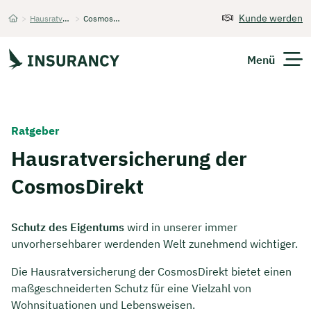
Kunde werden
>
Hausratversicherung
>
CosmosDirekt
Startseite
Menü
Versicherungen
Ratgeber
Unternehmen
Hausratversicherung der
CosmosDirekt
Finanzen
Expats
Schutz des Eigentums
wird in unserer immer
unvorhersehbarer werdenden Welt zunehmend wichtiger.
Über Uns
Die Hausratversicherung der CosmosDirekt bietet einen
maßgeschneiderten Schutz für eine Vielzahl von
Kontakt
Wohnsituationen und Lebensweisen.