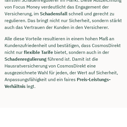
fairsten Schadenregulierer im Markt. Diese Auszeichnung
von Focus Money verdeutlicht das Engagement der
Dauer: ca. 30 Minuten
Versicherung, im
Schadensfall
schnell und gerecht zu
regulieren. Das bringt nicht nur Sicherheit, sondern stärkt
Kostenfrei & unverbindlich
auch das Vertrauen der Kunden in den Versicherer.
Alle diese Vorteile resultieren in einem hohen Maß an
🗓️ Wählen Sie jetzt Ihren Wunschtermin:
Kundenzufriedenheit und bestätigen, dass CosmosDirekt
nicht nur
flexible Tarife
bietet, sondern auch in der
Schadenregulierung
führend ist. Damit ist die
Meeting buchen
Hausratversicherung von CosmosDirekt eine
ausgezeichnete Wahl für jeden, der Wert auf Sicherheit,
Anpassungsfähigkeit und ein faires
Preis-Leistungs-
Verhältnis
legt.